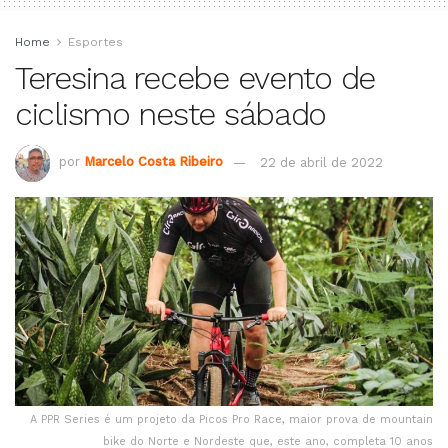
Home
Esportes
Teresina recebe evento de
ciclismo neste sábado
por
Marcelo Costa Ribeiro
22 de abril de 2022
A PPR Series é um projeto da Picos Pro Race, maior prova de mountain
bike do Norte e Nordeste que, este ano, completa 10 anos