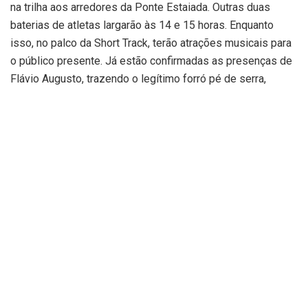
na trilha aos arredores da Ponte Estaiada. Outras duas
baterias de atletas largarão às 14 e 15 horas. Enquanto
isso, no palco da Short Track, terão atrações musicais para
o público presente. Já estão confirmadas as presenças de
Flávio Augusto, trazendo o legítimo forró pé de serra,
Ensaio Aberto, com o melhor do Rock e Pop Rock, nacional
e internacional, além de Rigo. A população poderá
acompanhar todo o evento de forma gratuita. “É um evento
para toda a família. Quem não puder participar da prova em
si, pode acompanhar, torcer pelos atletas e ainda poder
aproveitar o que o espaço vai oferecer”, pontua Daniel
Freitas, organizador do evento.
Ele destacou que muito mais que uma competição de
ciclismo, o PPR Series surgiu com o objetivo de desbravar
o Piauí e mostrar o potencial do Estado para o turismo de
aventuras. “A PPR Series vem com esse intuito, de mostrar
as melhores trilhas e caminhos disponíveis por todo o