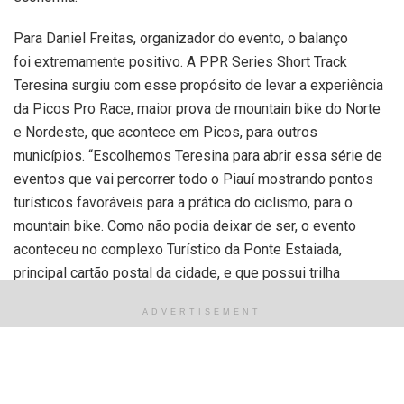
Para Daniel Freitas, organizador do evento, o balanço
foi extremamente positivo. A PPR Series Short Track
Teresina surgiu com esse propósito de levar a experiência
da Picos Pro Race, maior prova de mountain bike do Norte
e Nordeste, que acontece em Picos, para outros
municípios. “Escolhemos Teresina para abrir essa série de
eventos que vai percorrer todo o Piauí mostrando pontos
turísticos favoráveis para a prática do ciclismo, para o
mountain bike. Como não podia deixar de ser, o evento
aconteceu no complexo Turístico da Ponte Estaiada,
principal cartão postal da cidade, e que possui trilha
favorável a pratica do mountain bike. Conseguimos reunir
ADVERTISEMENT
ciclistas, familiares e o público em geral que abraçou o
evento e veio nos prestigiar. Somos gratos por isso e
vamos preparar algo ainda maior para 2023”, adianta.