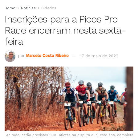
Home
Notícias
Cidades
Inscrições para a Picos Pro
Race encerram nesta sexta-
feira
por
Marcelo Costa Ribeiro
17 de maio de 2022
Ao todo, estão previstos 1600 atletas na disputa que, este ano, completa