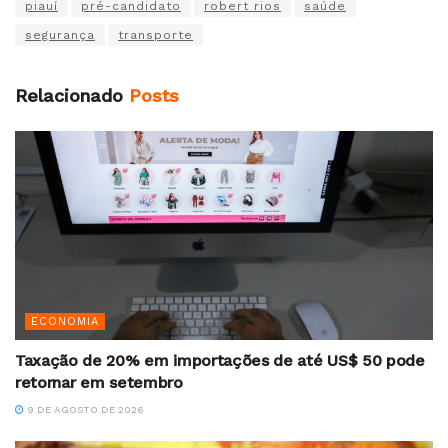
piauí
pré-candidato
robert rios
saúde
segurança
transporte
Relacionado
Posts
ECONOMIA
Taxação de 20% em importações de até US$ 50 pode
retornar em setembro
9 DE AGOSTO DE 2026