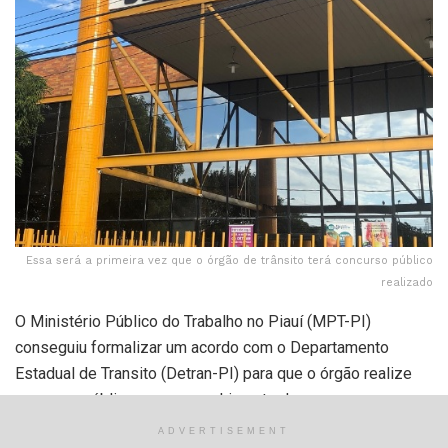
Essa será a primeira vez que o órgão de trânsito terá concurso público
realizado
O Ministério Público do Trabalho no Piauí (MPT-PI)
conseguiu formalizar um acordo com o Departamento
Estadual de Transito (Detran-PI) para que o órgão realize
concurso público para preenchimento de vagas em
diversos cargos. Com isso, essa será a primeira vez que o
ADVERTISEMENT