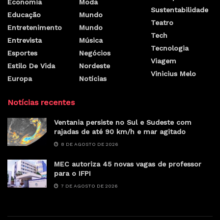
O Sindicato dos Lojistas do Comércio do Estado do Piauí
(SINDILOJAS) solicita, mais uma vez, a atenção da
Prefeitura de Teresina para a situação das praças do centro
da capital.
Nesta sexta-feira, 03, uma árvore caiu na Praça Rio
Branco, e quase ocasionou um acidente grave. O Sindilojas
já buscou por inúmeras vezes a Prefeitura de Teresina,
inclusive através de ofícios para a SDU, com o intuito de
cobrar a poda das árvores nas praças do Centro, mas tem
sido reiteradas vezes ignorado.
O vice-presidente presidente da entidade, Leonardo Viana,
reforça a necessidade da realização do serviço. “É uma
região em que existe grande circulação de pessoas e a
Prefeitura precisa ficar atenta a esse tipo de ação. Nossa
preocupação é que volte a acontecer esse tipo de situação
e alguém saia ferido”, ressalta.