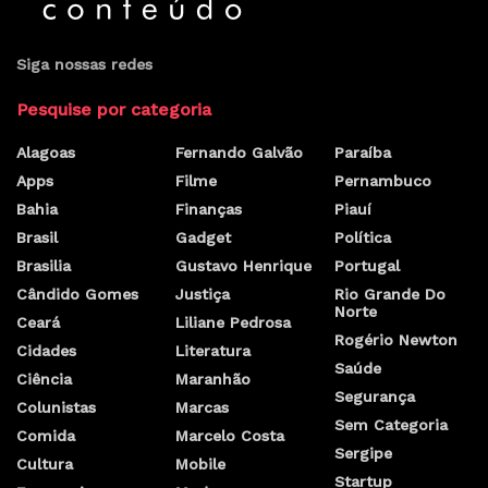
Home
Notícias
Cidades
Sindilojas cobra a poda de
árvores nas praças do Centro
da capital
por
Marcelo Costa Ribeiro
3 de junho de 2022
Queda de árvores nas praças pode ocasionar acidentes