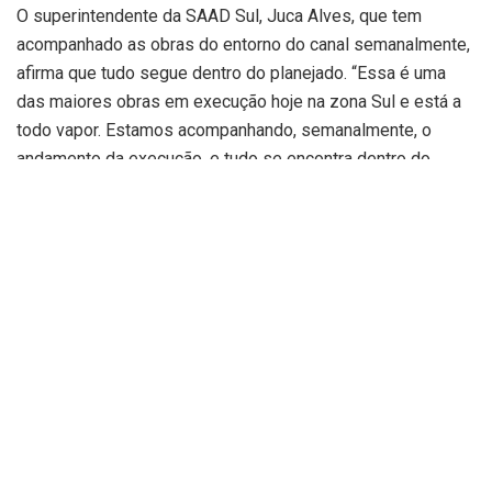
O superintendente da SAAD Sul, Juca Alves, que tem
acompanhado as obras do entorno do canal semanalmente,
afirma que tudo segue dentro do planejado. “Essa é uma
das maiores obras em execução hoje na zona Sul e está a
todo vapor. Estamos acompanhando, semanalmente, o
andamento da execução, e tudo se encontra dentro do
cronograma planejado da obra. Cuidar e dar assistência à
população é um compromisso e cobrança recorrente do
prefeito Dr. Pessoa”, pontuou.
Tags:
casas
construção
destaque
famílias
parque
recursos
rodoviário
tragédia
Relacionado
Posts