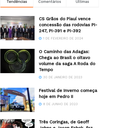
Tendências
Comentários
Últimas
CS Grãos do Piauí vence
concessão das rodovias PI-
247, PI-391 e PI-392
1 DE FEVEREIRO DE 2024
O Caminho das Adagas:
Chega ao Brasil o oitavo
volume da saga A Roda do
Tempo
30 DE JANEIRO DE 2023
Festival de Inverno começa
hoje em Pedro II
8 DE JUNHO DE 2023
Três Coringas, de Geoff