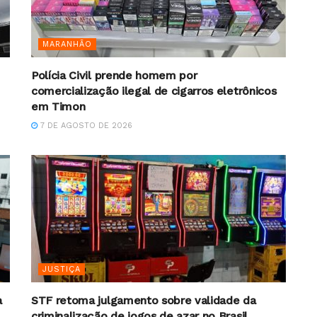
MARANHÃO
Polícia Civil prende homem por
comercialização ilegal de cigarros eletrônicos
em Timon
7 DE AGOSTO DE 2026
JUSTIÇA
a
STF retoma julgamento sobre validade da
criminalização de jogos de azar no Brasil