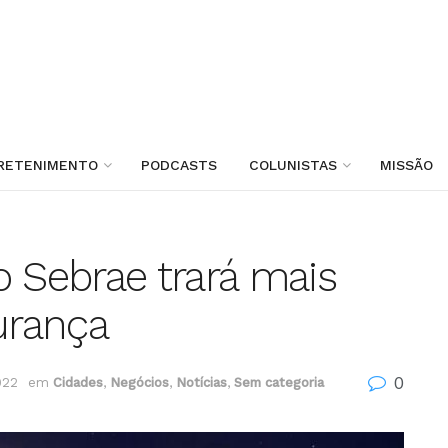
RETENIMENTO
PODCASTS
COLUNISTAS
MISSÃO
o Sebrae trará mais
urança
0
022
em
Cidades
,
Negócios
,
Notícias
,
Sem categoria