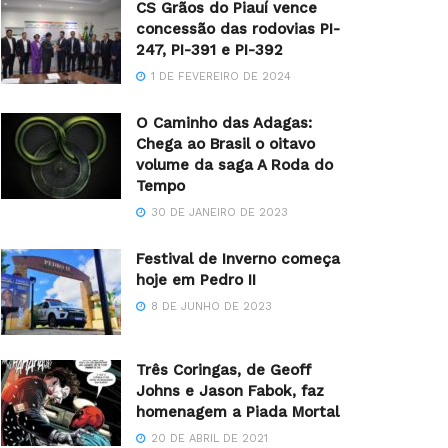
CS Grãos do Piauí vence
concessão das rodovias PI-
247, PI-391 e PI-392
1 DE FEVEREIRO DE 2024
O Caminho das Adagas:
Chega ao Brasil o oitavo
volume da saga A Roda do
Tempo
30 DE JANEIRO DE 2023
Festival de Inverno começa
hoje em Pedro II
8 DE JUNHO DE 2023
Três Coringas, de Geoff
Johns e Jason Fabok, faz
homenagem a Piada Mortal
20 DE ABRIL DE 2021