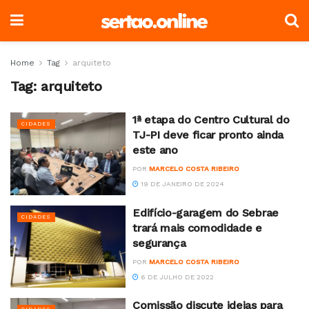
Home
Tag
arquiteto
Tag:
arquiteto
1ª etapa do Centro Cultural do
CIDADES
TJ-PI deve ficar pronto ainda
este ano
POR
MARCELO COSTA RIBEIRO
19 DE JANEIRO DE 2024
Edifício-garagem do Sebrae
CIDADES
trará mais comodidade e
segurança
POR
MARCELO COSTA RIBEIRO
6 DE JULHO DE 2022
Comissão discute ideias para