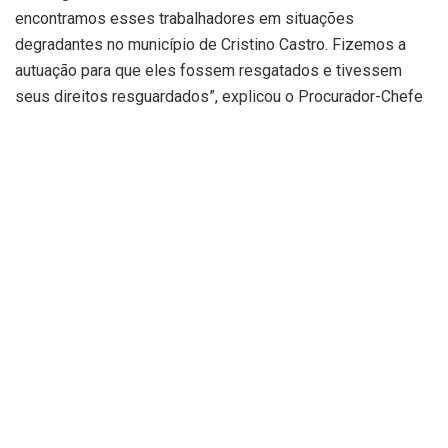
encontramos esses trabalhadores em situações
degradantes no município de Cristino Castro. Fizemos a
autuação para que eles fossem resgatados e tivessem
seus direitos resguardados”, explicou o Procurador-Chefe
do MPT-PI, Edno Moura, que coordenou a operação.
Segundo ele, as condições em que os trabalhadores foram
encontrados eram totalmente degradantes. Os
trabalhadores estavam alojados em barracas de lona, em
uma propriedade, mas não havia disponível banheiros, sem
local de preparação de alimentos. “Eles também dormiam
ao relento e sem nenhum tipo de privacidade, nem mesmo
para fazer suas necessidades fisiológicas”, descreveu o
Procurador.