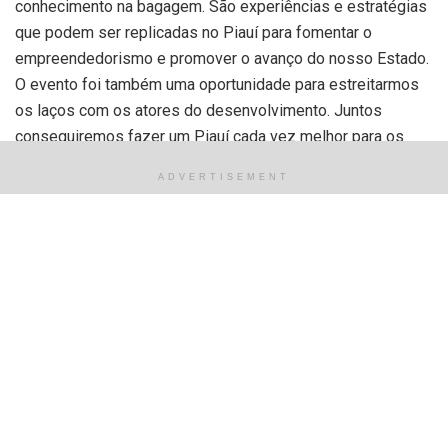
conhecimento na bagagem. São experiências e estratégias
que podem ser replicadas no Piauí para fomentar o
empreendedorismo e promover o avanço do nosso Estado.
O evento foi também uma oportunidade para estreitarmos
os laços com os atores do desenvolvimento. Juntos
conseguiremos fazer um Piauí cada vez melhor para os
pequenos negócios”, pontua o gerente da Unidade de
ADVERTISEMENT
Políticas Públicas e Desenvolvimento Territorial do Sebrae
no Piauí, Helder Freitas.
A caravana do Sebrae no Piauí contou com cerca de 40
atores do desenvolvimento, entre gestores públicos
(secretários municipais, controladores, assessores
jurídicos e chefes de licitações), empresários com
potencial para fornecer para os governos, representantes
de órgãos estratégicos (Jucepi, TCE, Bombeiros, Vigilância
Sanitária, Sefaz e Semar) e analistas e consultores da
instituição.