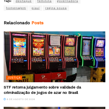
Tags:
destaque
feminina
governadora
homenagem
piauí
regina sousa
Relacionado
Posts
JUSTIÇA
STF retoma julgamento sobre validade da
criminalização de jogos de azar no Brasil
6 DE AGOSTO DE 2026