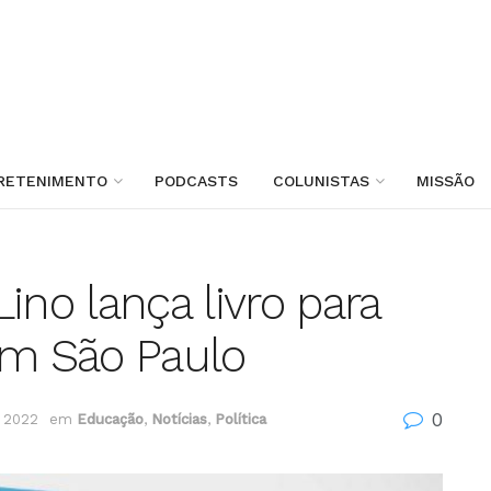
RETENIMENTO
PODCASTS
COLUNISTAS
MISSÃO
ino lança livro para
m São Paulo
0
e 2022
em
Educação
,
Notícias
,
Política