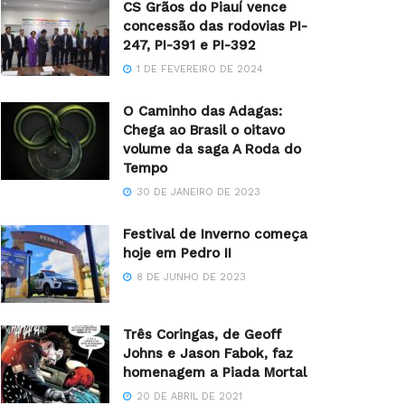
CS Grãos do Piauí vence
concessão das rodovias PI-
247, PI-391 e PI-392
1 DE FEVEREIRO DE 2024
O Caminho das Adagas:
Chega ao Brasil o oitavo
volume da saga A Roda do
Tempo
30 DE JANEIRO DE 2023
Festival de Inverno começa
hoje em Pedro II
8 DE JUNHO DE 2023
Três Coringas, de Geoff
Johns e Jason Fabok, faz
homenagem a Piada Mortal
20 DE ABRIL DE 2021