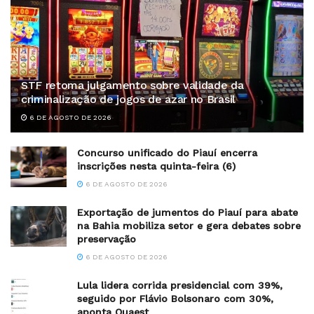
STF retoma julgamento sobre validade da
criminalização de jogos de azar no Brasil
6 DE AGOSTO DE 2026
Concurso unificado do Piauí encerra
inscrições nesta quinta-feira (6)
6 DE AGOSTO DE 2026
Exportação de jumentos do Piauí para abate
na Bahia mobiliza setor e gera debates sobre
preservação
6 DE AGOSTO DE 2026
Lula lidera corrida presidencial com 39%,
seguido por Flávio Bolsonaro com 30%,
aponta Quaest