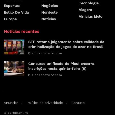
agência governamental Farm Security Administration (FSA),
para testemunhar a dramática situação dos agricultores na
região do Dust Bowl, localizada entre o Oklahoma, Kansas e
Texas. Na década de 1930, a seca e terríveis tempestades
de areia destruíram plantações e deixaram milhares de
pessoas na miséria. Porém, ao aceitar essa missão, John
não imagina o quanto sua vida e suas convicções
mudariam.
Ao lado de seu protagonista, Dias de areia convida o
leitor a questionar o papel social da fotografia e as
consequências da interferência humana na natureza.