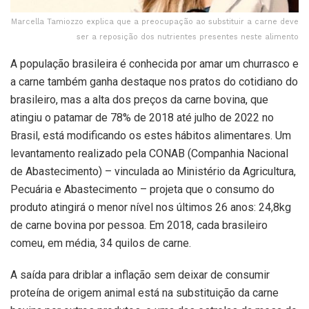
Marcella Tamiozzo explica que a preocupação ao substituir a carne deve
ser a reposição dos nutrientes presentes neste alimento
A população brasileira é conhecida por amar um churrasco e
a carne também ganha destaque nos pratos do cotidiano do
brasileiro, mas a alta dos preços da carne bovina, que
atingiu o patamar de 78% de 2018 até julho de 2022 no
Brasil, está modificando os estes hábitos alimentares. Um
levantamento realizado pela CONAB (Companhia Nacional
de Abastecimento) – vinculada ao Ministério da Agricultura,
Pecuária e Abastecimento – projeta que o consumo do
produto atingirá o menor nível nos últimos 26 anos: 24,8kg
de carne bovina por pessoa. Em 2018, cada brasileiro
comeu, em média, 34 quilos de carne.
A saída para driblar a inflação sem deixar de consumir
proteína de origem animal está na substituição da carne