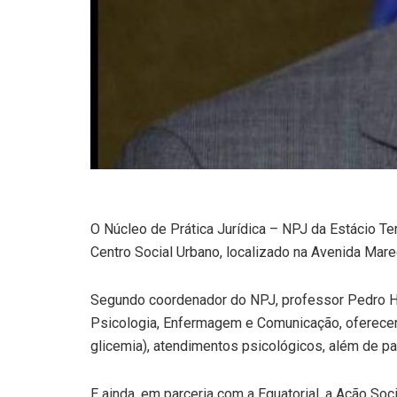
O Núcleo de Prática Jurídica – NPJ da Estácio Te
Centro Social Urbano, localizado na Avenida Mare
Segundo coordenador do NPJ, professor Pedro Hen
Psicologia, Enfermagem e Comunicação, oferecerá
glicemia), atendimentos psicológicos, além de p
E ainda, em parceria com a Equatorial, a Ação Soci