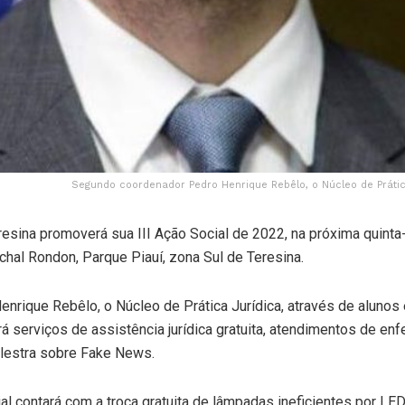
Segundo coordenador Pedro Henrique Rebêlo, o Núcleo de Prática 
resina promoverá sua III Ação Social de 2022, na próxima quinta
chal Rondon, Parque Piauí, zona Sul de Teresina.
rique Rebêlo, o Núcleo de Prática Jurídica, através de alunos 
 serviços de assistência jurídica gratuita, atendimentos de en
alestra sobre Fake News.
al contará com a troca gratuita de lâmpadas ineficientes por LED, 