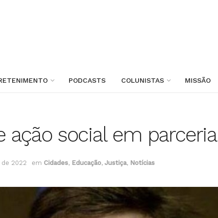
RETENIMENTO
PODCASTS
COLUNISTAS
MISSÃO
ação social em parceria
 de 2022
em
Cidades
,
Educação
,
Justiça
,
Notícias