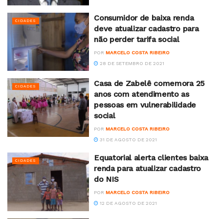
Consumidor de baixa renda
CIDADES
deve atualizar cadastro para
não perder tarifa social
POR
MARCELO COSTA RIBEIRO
28 DE SETEMBRO DE 2021
Casa de Zabelê comemora 25
CIDADES
anos com atendimento as
pessoas em vulnerabilidade
social
POR
MARCELO COSTA RIBEIRO
31 DE AGOSTO DE 2021
Equatorial alerta clientes baixa
CIDADES
renda para atualizar cadastro
do NIS
POR
MARCELO COSTA RIBEIRO
12 DE AGOSTO DE 2021