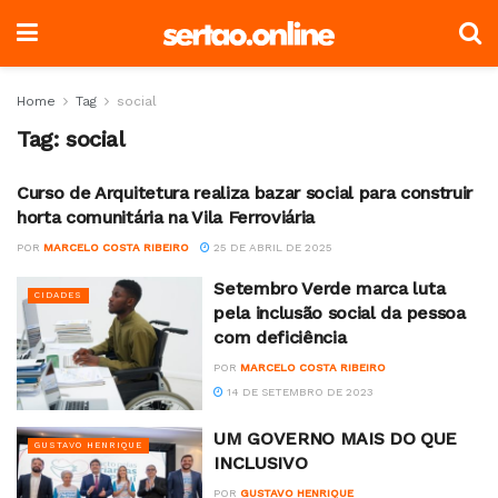
Home
Tag
social
Tag:
social
Curso de Arquitetura realiza bazar social para construir
SEM CATEGORIA
horta comunitária na Vila Ferroviária
POR
MARCELO COSTA RIBEIRO
25 DE ABRIL DE 2025
Setembro Verde marca luta
CIDADES
pela inclusão social da pessoa
com deficiência
POR
MARCELO COSTA RIBEIRO
14 DE SETEMBRO DE 2023
UM GOVERNO MAIS DO QUE
GUSTAVO HENRIQUE
INCLUSIVO
POR
GUSTAVO HENRIQUE