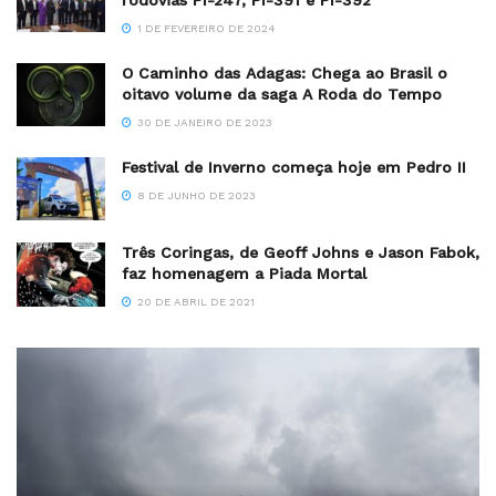
rodovias PI-247, PI-391 e PI-392
1 DE FEVEREIRO DE 2024
O Caminho das Adagas: Chega ao Brasil o
oitavo volume da saga A Roda do Tempo
30 DE JANEIRO DE 2023
Festival de Inverno começa hoje em Pedro II
8 DE JUNHO DE 2023
Três Coringas, de Geoff Johns e Jason Fabok,
faz homenagem a Piada Mortal
20 DE ABRIL DE 2021