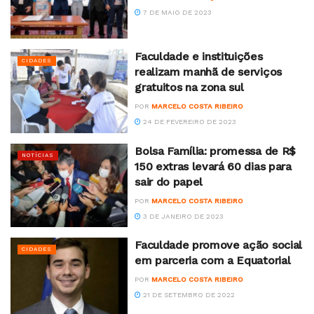
7 DE MAIO DE 2023
Faculdade e instituições
CIDADES
realizam manhã de serviços
gratuitos na zona sul
POR
MARCELO COSTA RIBEIRO
24 DE FEVEREIRO DE 2023
Bolsa Família: promessa de R$
NOTÍCIAS
150 extras levará 60 dias para
sair do papel
POR
MARCELO COSTA RIBEIRO
3 DE JANEIRO DE 2023
Faculdade promove ação social
CIDADES
em parceria com a Equatorial
POR
MARCELO COSTA RIBEIRO
21 DE SETEMBRO DE 2022