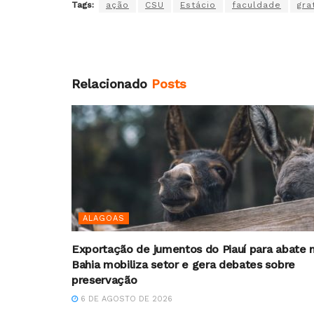
Tags:
ação
CSU
Estácio
faculdade
gra
Relacionado
Posts
ALAGOAS
Exportação de jumentos do Piauí para abate 
Bahia mobiliza setor e gera debates sobre
preservação
6 DE AGOSTO DE 2026