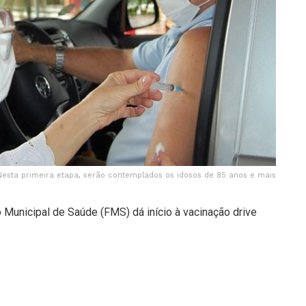
Nesta primeira etapa, serão contemplados os idosos de 85 anos e mais
o Municipal de Saúde (FMS) dá início à vacinação drive
ente do imunizante contra a covid-19, que também protege
 serão contemplados os idosos de 85 anos e mais.
os Aires e Parque Piauí, além do Teresina shopping –
é das 9h às 17h. “Os requisitos são: estar no grupo