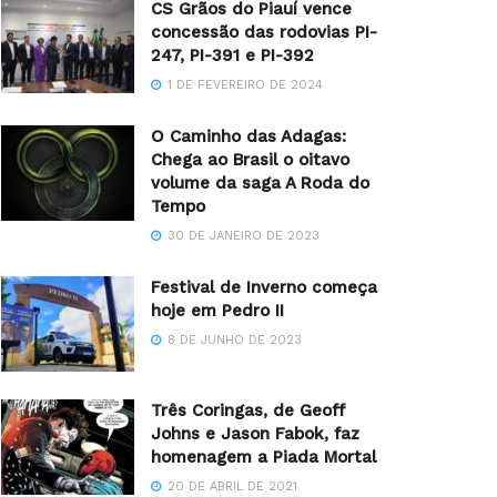
CS Grãos do Piauí vence
concessão das rodovias PI-
247, PI-391 e PI-392
1 DE FEVEREIRO DE 2024
O Caminho das Adagas:
Chega ao Brasil o oitavo
volume da saga A Roda do
Tempo
30 DE JANEIRO DE 2023
Festival de Inverno começa
hoje em Pedro II
8 DE JUNHO DE 2023
Três Coringas, de Geoff
Johns e Jason Fabok, faz
homenagem a Piada Mortal
20 DE ABRIL DE 2021