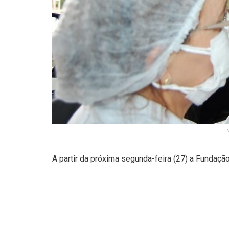
A partir da próxima segunda-feira (27) a Fundaçã
thru para grupos prioritários com a versão bival
contra a variante ômicron. Nesta primeira etapa,
A vacina estará disponível nos terminais do Buen
edifício garagem G1. O horário de funcionamento 