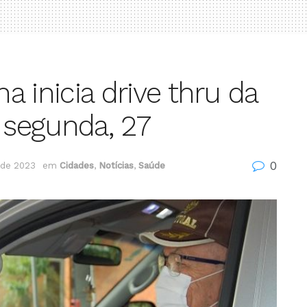
na inicia drive thru da
a segunda, 27
0
 de 2023
em
Cidades
,
Notícias
,
Saúde