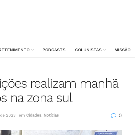
RETENIMENTO
PODCASTS
COLUNISTAS
MISSÃO
uições realizam manhã
os na zona sul
0
 de 2023
em
Cidades
,
Notícias