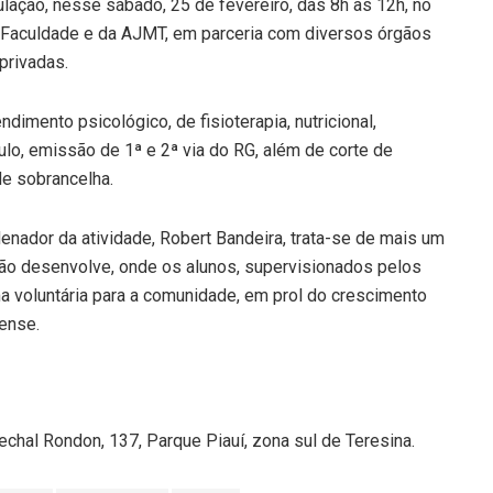
ulação, nesse sábado, 25 de fevereiro, das 8h às 12h, no
a Faculdade e da AJMT, em parceria com diversos órgãos
privadas.
ndimento psicológico, de fisioterapia, nutricional,
ulo, emissão de 1ª e 2ª via do RG, além de corte de
de sobrancelha.
enador da atividade, Robert Bandeira, trata-se de mais um
ição desenvolve, onde os alunos, supervisionados pelos
a voluntária para a comunidade, em prol do crescimento
ense.
chal Rondon, 137, Parque Piauí, zona sul de Teresina.