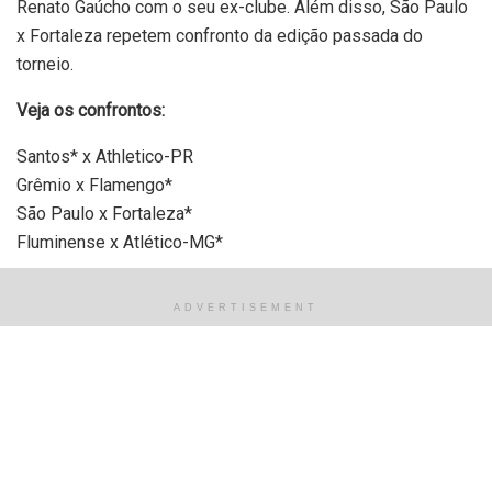
Renato Gaúcho com o seu ex-clube. Além disso, São Paulo
x Fortaleza repetem confronto da edição passada do
torneio.
Veja os confrontos:
Santos* x Athletico-PR
Grêmio x Flamengo*
São Paulo x Fortaleza*
Fluminense x Atlético-MG*
*Fazem o segundo jogo como mandante
ADVERTISEMENT
Os jogos de ida serão nos dias 24, 25 e 26 de agosto. Já
as partidas de volta estão marcadas para os dias 31 de
agosto e 1 e 2 de setembro. Os duelos só terão portões
abertos caso clubes tenham condições de igualdade.
O sorteio que definiu as partidas das quartas de final foi