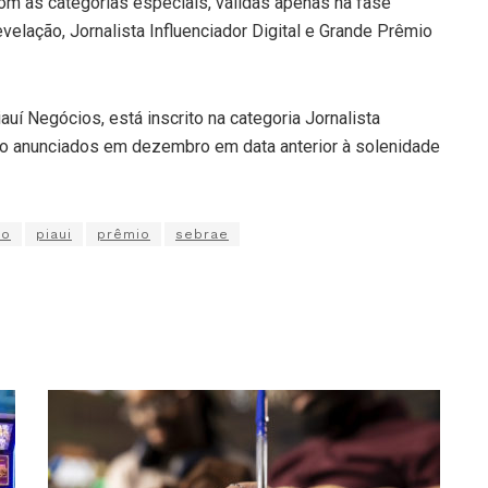
com as categorias especiais, válidas apenas na fase
velação, Jornalista Influenciador Digital e Grande Prêmio
iauí Negócios, está inscrito na categoria Jornalista
ão anunciados em dezembro em data anterior à solenidade
mo
piaui
prêmio
sebrae