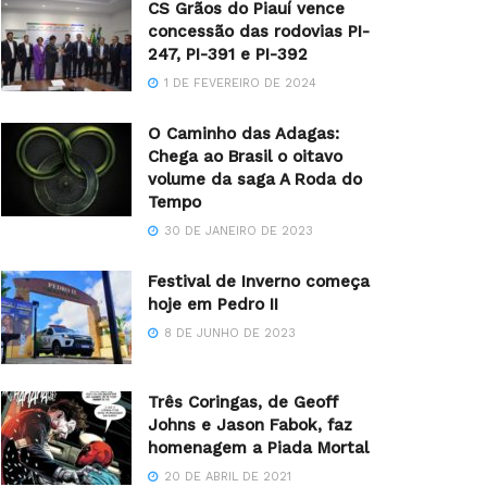
CS Grãos do Piauí vence
concessão das rodovias PI-
247, PI-391 e PI-392
1 DE FEVEREIRO DE 2024
O Caminho das Adagas:
Chega ao Brasil o oitavo
volume da saga A Roda do
Tempo
30 DE JANEIRO DE 2023
Festival de Inverno começa
hoje em Pedro II
8 DE JUNHO DE 2023
Três Coringas, de Geoff
Johns e Jason Fabok, faz
homenagem a Piada Mortal
20 DE ABRIL DE 2021