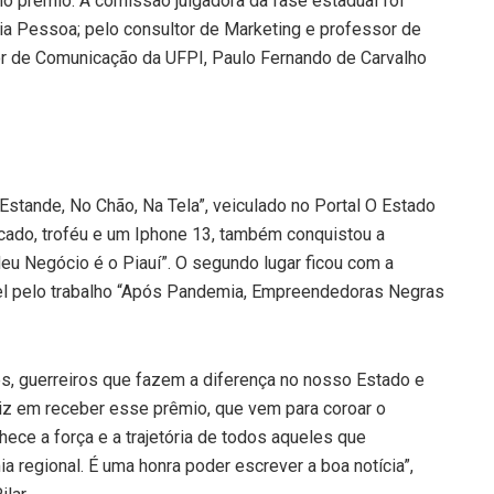
o prêmio. A comissão julgadora da fase estadual foi
ia Pessoa; pelo consultor de Marketing e professor de
r de Comunicação da UFPI, Paulo Fernando de Carvalho
 Estande, No Chão, Na Tela”, veiculado no Portal O Estado
ificado, troféu e um Iphone 13, também conquistou a
Meu Negócio é o Piauí”. O segundo lugar ficou com a
ável pelo trabalho “Após Pandemia, Empreendedoras Negras
es, guerreiros que fazem a diferença no nosso Estado e
liz em receber esse prêmio, que vem para coroar o
hece a força e a trajetória de todos aqueles que
egional. É uma honra poder escrever a boa notícia”,