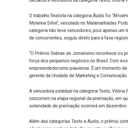
declarou a vencedora da categoria Texto, Vitória Pi
O trabalho finalista na categoria Áudio foi “Afro
Mylenna Silva”, veiculado no Malamanhadas Podc
categoria não teve vencedores, pois apenas um tra
de concorrentes, seguiu direto para a fase regiona
“O Prêmio Sebrae de Jornalismo reconhece os pro
força dos pequenos negócios no Brasil. Com ess
empreendedorismo piauiense. É um momento de ce
gerente da Unidade de Marketing e Comunicação S
A vencedora estadual na categoria Texto, Vitória Pi
concorrem na etapa regional da premiação, em que 
solenidade de premiação ocorrerá em dezembro.
Além das categorias Texto e Áudio, o prêmio cont