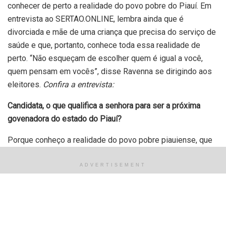
conhecer de perto a realidade do povo pobre do Piauí. Em
entrevista ao SERTAO.ONLINE, lembra ainda que é
divorciada e mãe de uma criança que precisa do serviço de
saúde e que, portanto, conhece toda essa realidade de
perto. “Não esqueçam de escolher quem é igual a você,
quem pensam em vocês”, disse Ravenna se dirigindo aos
eleitores.
Confira a entrevista:
Candidata, o que qualifica a senhora para ser a próxima
govenadora do estado do Piauí?
Porque conheço a realidade do povo pobre piauiense, que
é esse o destinatário dos serviços do Governo do Estado.
O povo que precisa de imediato dos serviços de urgência,
ADVERTISEMENT
de ser abraçado pelo Governo do Estado é o povo pobre. E
vim de origem humilde e é para esse povo que quero
trabalhar. Outra, sou mulher, mãe de família, sei a realidade
que o povo pobre passa para sustentar a família, conheço o