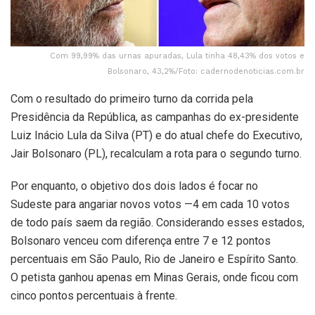
Com 99,99% das urnas apuradas, Lula tinha 48,43% dos votos e
Bolsonaro, 43,2%/Foto: cadernodenoticias.com.br
Com o resultado do primeiro turno da corrida pela
Presidência da República, as campanhas do ex-presidente
Luiz Inácio Lula da Silva (PT) e do atual chefe do Executivo,
Jair Bolsonaro (PL), recalculam a rota para o segundo turno.
Por enquanto, o objetivo dos dois lados é focar no
Sudeste para angariar novos votos —4 em cada 10 votos
de todo país saem da região. Considerando esses estados,
Bolsonaro venceu com diferença entre 7 e 12 pontos
percentuais em São Paulo, Rio de Janeiro e Espírito Santo.
O petista ganhou apenas em Minas Gerais, onde ficou com
cinco pontos percentuais à frente.