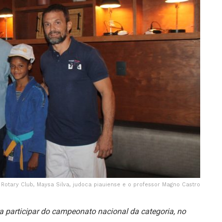
 Rotary Club, Maysa Silva, judoca piauiense e o professor Magno Castro
ara participar do campeonato nacional da categoria, no