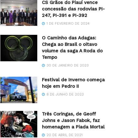
CS Grãos do Piauí vence
concessão das rodovias PI-
247, PI-391 e PI-392
1 DE FEVEREIRO DE 2024
O Caminho das Adagas:
Chega ao Brasil o oitavo
volume da saga A Roda do
Tempo
30 DE JANEIRO DE 2023
Festival de Inverno começa
hoje em Pedro II
8 DE JUNHO DE 2023
Três Coringas, de Geoff
Johns e Jason Fabok, faz
homenagem a Piada Mortal
20 DE ABRIL DE 2021