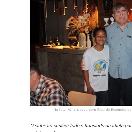
Na foto, Aline Lisboa com Ricardo Resende, do
O clube irá custear todo o translado da atleta p