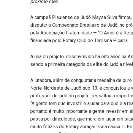
próximo mês
A campeã Piauiense de Judô Maysa Silva firmou, n
disputar o Campeonato Brasileiro de Judô, no próx
pela Associação Fraternidade — “O Amor é a Respost
financiada pelo Rotary Club de Teresina Piçarra.
Aluna do projeto, desenvolvido há oito anos na As
sendo a primeira categoria da elite do judô a nível
A lutadora, além de conquistar a medalha de ouro
Norte-Nordeste de Judô sub-13, e conquistou a v
professor de judô do projeto, ressaltou a importân
“A gente tem que investir e ajudar para que ela re
portanto é muito importante a gente investir em
passa por dificuldade, que mora em lugar em situa
muito felizes do Rotary abraçar essa causa. O Ro