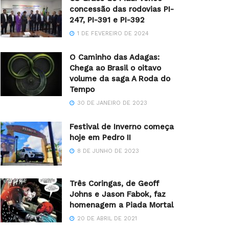
concessão das rodovias PI-
247, PI-391 e PI-392
1 DE FEVEREIRO DE 2024
O Caminho das Adagas:
Chega ao Brasil o oitavo
volume da saga A Roda do
Tempo
30 DE JANEIRO DE 2023
Festival de Inverno começa
hoje em Pedro II
8 DE JUNHO DE 2023
Três Coringas, de Geoff
Johns e Jason Fabok, faz
homenagem a Piada Mortal
20 DE ABRIL DE 2021