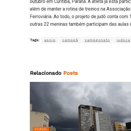
outubro em Curitiba, Paraná. A atleta já está par
além de manter a rotina de treinos na Associação 
Ferroviária. Ao todo, o projeto de judô conta co
outras 22 meninas também participam das aulas 
Tags:
apoio
campeã
campeonato
judoca
Relacionado
Posts
BRASIL