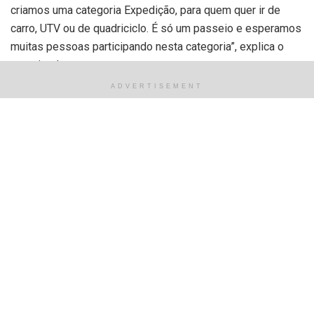
criamos uma categoria Expedição, para quem quer ir de
carro, UTV ou de quadriciclo. É só um passeio e esperamos
muitas pessoas participando nesta categoria”, explica o
organizador.
ADVERTISEMENT
Para a categoria ‘Expedição’ haverá um guia, sem caráter
competitivo, e poderão participar todos os tipos de
veículos, inclusive os carros 4×2 de versão off-road.
Competidores no Enduro de Moto poderão se inscrever nas
categorias elite, intermediário, dupla e novato, e somarão
pontos no ranking estadual.
O evento é realizado anualmente, mas por conta da
pandemia da Covid-19, não ocorreu em 2020 e 2021. A
principal finalidade do rally é arrecadar fundos para ações
sociais desenvolvidas pelo Rotary Piçarra.
O presidente do Rotary Club de Teresina Piçarra, Ricardo