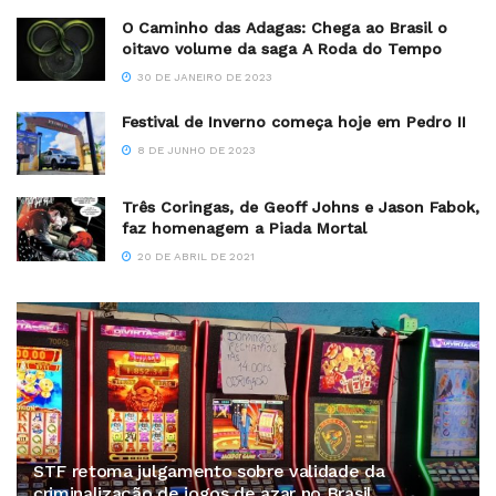
O Caminho das Adagas: Chega ao Brasil o
oitavo volume da saga A Roda do Tempo
30 DE JANEIRO DE 2023
Festival de Inverno começa hoje em Pedro II
8 DE JUNHO DE 2023
Três Coringas, de Geoff Johns e Jason Fabok,
faz homenagem a Piada Mortal
20 DE ABRIL DE 2021
STF retoma julgamento sobre validade da
criminalização de jogos de azar no Brasil