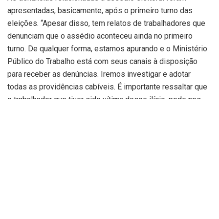
apresentadas, basicamente, após o primeiro turno das
eleições. “Apesar disso, tem relatos de trabalhadores que
denunciam que o assédio aconteceu ainda no primeiro
turno. De qualquer forma, estamos apurando e o Ministério
Público do Trabalho está com seus canais à disposição
para receber as denúncias. Iremos investigar e adotar
todas as providências cabíveis. É importante ressaltar que
o trabalhador que tiver sido vítima desse ilício, pode nos
procurar, mesmo que o episódio esteja relacionado com o
primeiro turno das eleições”, destacou o Procurador-chefe
do MPT-PI, Edno Moura.
Na semana passada, o MPT-PI firmou o primeiro Termo de
Ajuste de Conduta relacionado à assédio eleitoral. Em um
vídeo apresentado ao órgão, o empregador oferecia
vantagens financeiras caso seus trabalhadores votassem
no candidato apresentado por ele. O empregador