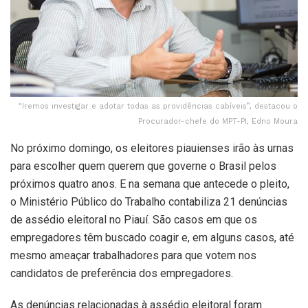
"Iremos investigar e adotar todas as providências cabíveis”, destacou o
Procurador-chefe do MPT-PI, Edno Moura
No próximo domingo, os eleitores piauienses irão às urnas
para escolher quem querem que governe o Brasil pelos
próximos quatro anos. E na semana que antecede o pleito,
o Ministério Público do Trabalho contabiliza 21 denúncias
de assédio eleitoral no Piauí. São casos em que os
empregadores têm buscado coagir e, em alguns casos, até
mesmo ameaçar trabalhadores para que votem nos
candidatos de preferência dos empregadores.
As denúncias relacionadas à assédio eleitoral foram