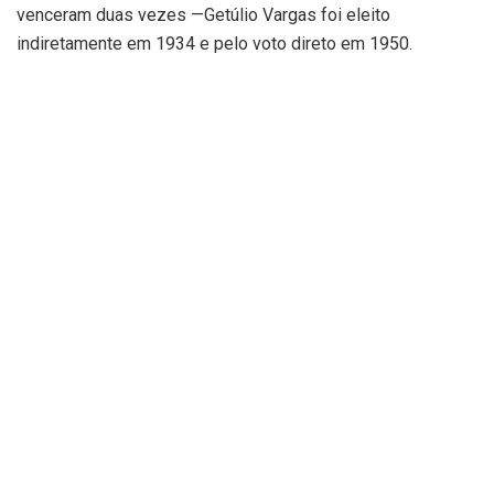
venceram duas vezes —Getúlio Vargas foi eleito
indiretamente em 1934 e pelo voto direto em 1950.
Lula volta ao Planalto três anos depois de deixar a prisão
em Curitiba, onde foi condenado pela Justiça após
investigações da Operação Lava Jato. A sentença,
referendada em segunda instância, tirou do petista seus
direitos políticos e a chance de disputar a eleição de 2018
—à época, ele liderava as pesquisas de intenção de voto.
Em 2021, as decisões tomadas pelo ex-juiz Sergio Moro
(União Brasil) foram anuladas pelo STF (Supremo Tribunal
Federal) —o que abriu a possibilidade de Lula concorrer
novamente.
Em 2019, Moro tornou-se ministro da Justiça de Bolsonaro.
Deixou o governo no ano seguinte e acusou o presidente
de interferir na Polícia Federal. Mas os dois reataram nas