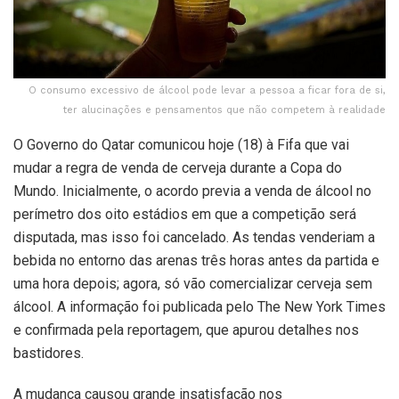
O consumo excessivo de álcool pode levar a pessoa a ficar fora de si,
ter alucinações e pensamentos que não competem à realidade
O Governo do Qatar comunicou hoje (18) à Fifa que vai
mudar a regra de venda de cerveja durante a Copa do
Mundo. Inicialmente, o acordo previa a venda de álcool no
perímetro dos oito estádios em que a competição será
disputada, mas isso foi cancelado. As tendas venderiam a
bebida no entorno das arenas três horas antes da partida e
uma hora depois; agora, só vão comercializar cerveja sem
álcool. A informação foi publicada pelo The New York Times
e confirmada pela reportagem, que apurou detalhes nos
bastidores.
A mudança causou grande insatisfação nos