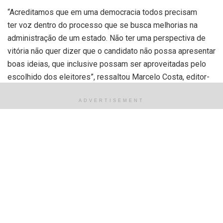
“Acreditamos que em uma democracia todos precisam
ter voz dentro do processo que se busca melhorias na
administração de um estado. Não ter uma perspectiva de
vitória não quer dizer que o candidato não possa apresentar
boas ideias, que inclusive possam ser aproveitadas pelo
escolhido dos eleitores”, ressaltou Marcelo Costa, editor-
chefe do portal.
ADVERTISEMENT
Todos foram convidados a participar do Podcast
“Diz Aí”
,
comandado pelo coordenador do portal, o jornalista,
publicitário e especialista em Marketing Eleitoral, Cândido
Gomes. Todos gravaram o Podcast, exceto pela candidata
Ravenna Castro
(PMN) e pelo agora governador eleito,
Rafael Fonteles
(PT), por conta de incompatibilidade de
agenda. “Fizemos repetidos convites”, lembra Cândido. No
entanto, até mesmo os que não participaram do podcast,
tiveram entrevistas concedidas e publicadas no portal.