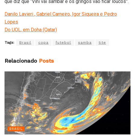
que diz que “Vini vai sambar e os gringos vão ficar loucos”.
Danilo Lavieri , Gabriel Carneiro, Igor Siqueira e Pedro
Lopes
Do UOL, em Doha (Qatar)
Tags:
Brasil
copa
futebol
samba
tite
Relacionado
Posts
BRASIL