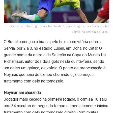
Richarlison fez o gol mais bonito da Copa até agora na vitória contra
Sérvia na estreia do Brasil
O Brasil começou a busca pelo hexa com vitória sobre a
Sérvia, por 2 a 0, no estádio Lusail, em Doha, no Catar. O
grande nome da estreia da Seleção na Copa do Mundo foi
Richarlison, autor dos dois gols nesta quinta-feira, sendo
um deles um golaço, de voleio. O ponto de preocupação é
Neymar, que saiu de campo chorando e já começou
tratamento com gelo no tornozelo.
Neymar sai chorando
Jogador mais caçado na primeira rodada, o camisa 10 saiu
aos 34 minutos do segundo tempo e imediatamente iniciou
tratamento com gelo no tornozelo direito. Com muitas