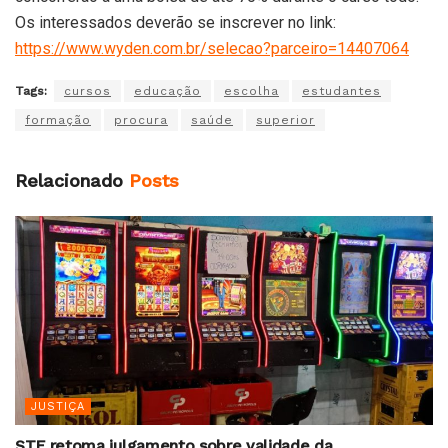
Os interessados deverão se inscrever no link:
https://www.wyden.com.br/selecao?parceiro=14407064
Tags:
cursos
educação
escolha
estudantes
formação
procura
saúde
superior
Relacionado
Posts
JUSTIÇA
STF retoma julgamento sobre validade da