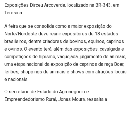
Exposições Dirceu Arcoverde, localizado na BR-343, em
Teresina.
A feira que se consolida como a maior exposição do
Norte/Nordeste deve reunir expositores de 18 estados
brasileiros, dentre criadores de bovinos, equinos, caprinos
e ovinos. O evento terá, além das exposições, cavalgada e
competições de hipismo, vaquejada, julgamento de animais,
uma etapa nacional da exposição de caprinos da raça Boer,
leilões, shoppings de animais e shows com atrações locais
e nacionais.
O secretário de Estado do Agronegócio e
Empreendedorismo Rural, Jonas Moura, ressalta a
expectativa da organização para mais esta edição da
Expoapi. “Estamos esperando mais de 300 mil pessoas
durante os oito dias de exposição. O evento que deve
movimentar mais de R$ 30 milhões, com mais de 450