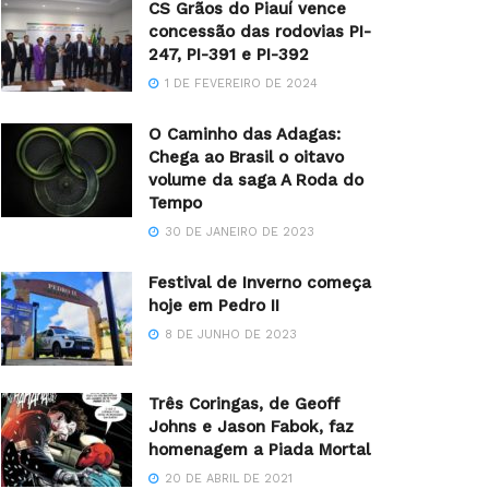
CS Grãos do Piauí vence
concessão das rodovias PI-
247, PI-391 e PI-392
1 DE FEVEREIRO DE 2024
O Caminho das Adagas:
Chega ao Brasil o oitavo
volume da saga A Roda do
Tempo
30 DE JANEIRO DE 2023
Festival de Inverno começa
hoje em Pedro II
8 DE JUNHO DE 2023
Três Coringas, de Geoff
Johns e Jason Fabok, faz
homenagem a Piada Mortal
20 DE ABRIL DE 2021