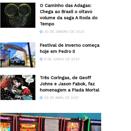
O Caminho das Adagas:
Chega ao Brasil o oitavo
volume da saga A Roda do
Tempo
30 DE JANEIRO DE 2023
Festival de Inverno começa
hoje em Pedro II
8 DE JUNHO DE 2023
Três Coringas, de Geoff
Johns e Jason Fabok, faz
homenagem a Piada Mortal
20 DE ABRIL DE 2021