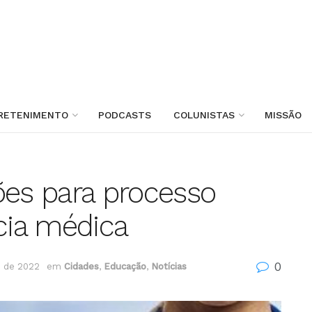
RETENIMENTO
PODCASTS
COLUNISTAS
MISSÃO
ões para processo
ncia médica
0
 de 2022
em
Cidades
,
Educação
,
Notícias