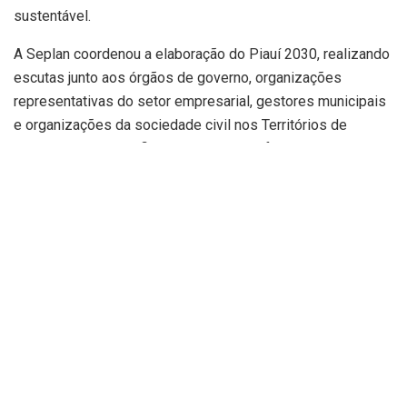
sustentável.
A Seplan coordenou a elaboração do Piauí 2030, realizando
escutas junto aos órgãos de governo, organizações
representativas do setor empresarial, gestores municipais
e organizações da sociedade civil nos Territórios de
Desenvolvimento a fim de construir, de forma participativa,
uma estratégia de desenvolvimento para o estado.
O documento é composto por quatro eixos primordiais para
o desenvolvimento do Piauí até o ano de 2030, sendo: meio
ambiente e enfrentamento às mudanças climáticas;
trabalho, emprego e renda; redução das desigualdades e
infraestrutura para o desenvolvimento.
Segundo a secretária de Estado do Planejamento, Rejane
Tavares, os eixos se desdobram nos programas e projetos
prioritários para que o Piauí possa alcançar patamares de