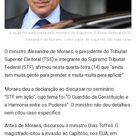
A ação foi autorizada pelo ministro do Supremo Tribunal Federal (STF)
Alexandre de Moraes, como parte do inquérito das fake news
O ministro Alexandre de Moraes, e presidente do Tribunal
Superior Eleitoral (TSE) e integrante do Supremo Tribunal
Federal (STF), afirmou nesta quarta-feira (14) que “ainda
tem muita gente para prender e muita multa para aplicar”.
Moraes deu a declaração ao discursar no seminário
“STF em ação”, cujo tema foi “O Guardião da Constituição e
a Harmonia entre os Poderes”. O ministro não deu detalhes
nem citou caso específico.
Antes de Moraes, discursou o ministro Dias Toffoli. O
magistrado citou a invasão ao Capitólio, nos EUA, em