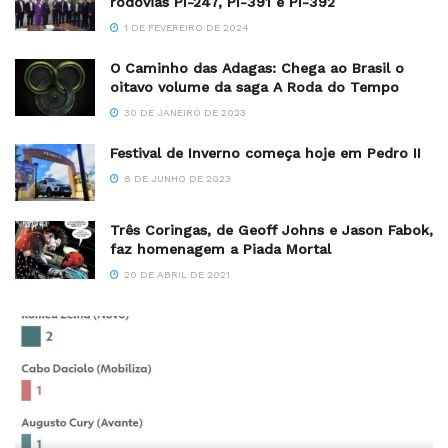
rodovias PI-247, PI-391 e PI-392
1 DE FEVEREIRO DE 2024
O Caminho das Adagas: Chega ao Brasil o
oitavo volume da saga A Roda do Tempo
30 DE JANEIRO DE 2023
Festival de Inverno começa hoje em Pedro II
8 DE JUNHO DE 2023
Três Coringas, de Geoff Johns e Jason Fabok,
faz homenagem a Piada Mortal
20 DE ABRIL DE 2021