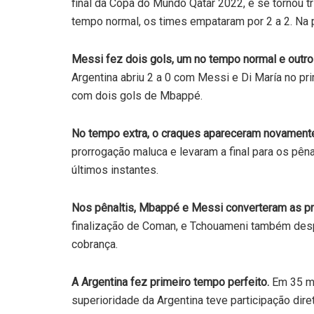
final da Copa do Mundo Qatar 2022, e se tornou t
tempo normal, os times empataram por 2 a 2. Na p
Messi fez dois gols, um no tempo normal e outro
Argentina abriu 2 a 0 com Messi e Di María no p
com dois gols de Mbappé.
No tempo extra, o craques apareceram novament
prorrogação maluca e levaram a final para os pên
últimos instantes.
Nos pênaltis, Mbappé e Messi converteram as pr
finalização de Coman, e Tchouameni também despe
cobrança.
A Argentina fez primeiro tempo perfeito.
Em 35 min
superioridade da Argentina teve participação dire