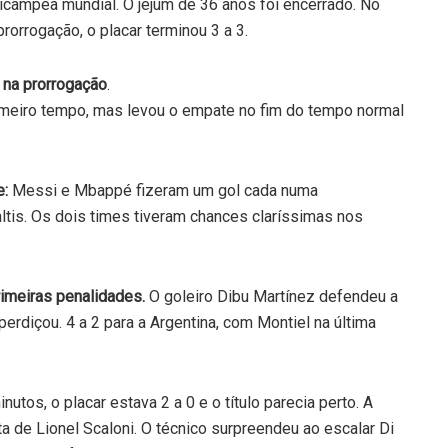
ricampeã mundial. O jejum de 36 anos foi encerrado. No
rorrogação, o placar terminou 3 a 3.
 na prorrogação
.
rimeiro tempo, mas levou o empate no fim do tempo normal
e:
Messi e Mbappé fizeram um gol cada numa
altis. Os dois times tiveram chances claríssimas nos
imeiras penalidades.
O goleiro Dibu Martínez defendeu a
rdiçou. 4 a 2 para a Argentina, com Montiel na última
utos, o placar estava 2 a 0 e o título parecia perto. A
ta de Lionel Scaloni. O técnico surpreendeu ao escalar Di