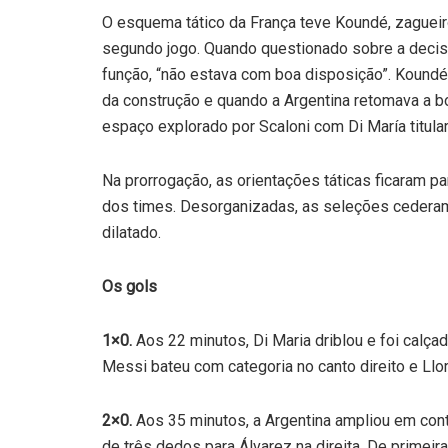
O esquema tático da França teve Koundé, zagueir
segundo jogo. Quando questionado sobre a decisã
função, “não estava com boa disposição”. Koundé
da construção e quando a Argentina retomava a bo
espaço explorado por Scaloni com Di María titular
Na prorrogação, as orientações táticas ficaram p
dos times. Desorganizadas, as seleções cederam 
dilatado.
Os gols
1×0.
Aos 22 minutos, Di Maria driblou e foi calça
Messi bateu com categoria no canto direito e Llor
2×0.
Aos 35 minutos, a Argentina ampliou em contr
de três dedos para Álvarez na direita. De primeir