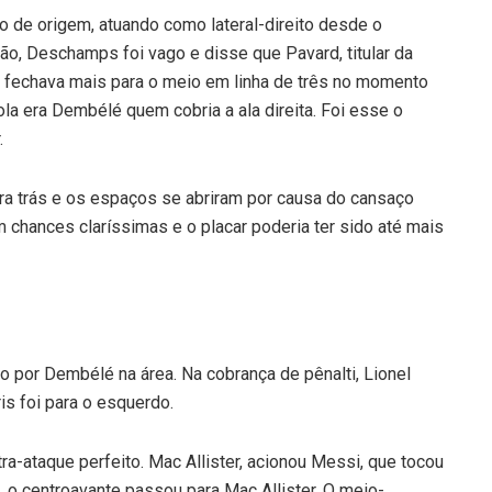
o de origem, atuando como lateral-direito desde o
o, Deschamps foi vago e disse que Pavard, titular da
 fechava mais para o meio em linha de três no momento
la era Dembélé quem cobria a ala direita. Foi esse o
.
ara trás e os espaços se abriram por causa do cansaço
chances claríssimas e o placar poderia ter sido até mais
do por Dembélé na área. Na cobrança de pênalti, Lionel
is foi para o esquerdo.
a-ataque perfeito. Mac Allister, acionou Messi, que tocou
a, o centroavante passou para Mac Allister. O meio-