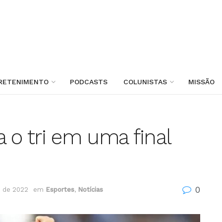
RETENIMENTO
PODCASTS
COLUNISTAS
MISSÃO
 o tri em uma final
0
 de 2022
em
Esportes
,
Notícias