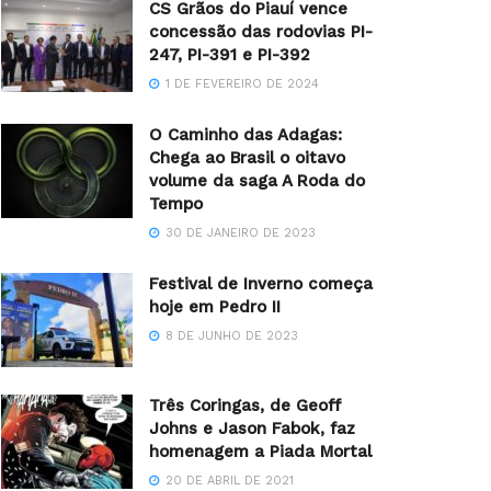
CS Grãos do Piauí vence
concessão das rodovias PI-
247, PI-391 e PI-392
1 DE FEVEREIRO DE 2024
O Caminho das Adagas:
Chega ao Brasil o oitavo
volume da saga A Roda do
Tempo
30 DE JANEIRO DE 2023
Festival de Inverno começa
hoje em Pedro II
8 DE JUNHO DE 2023
Três Coringas, de Geoff
Johns e Jason Fabok, faz
homenagem a Piada Mortal
20 DE ABRIL DE 2021