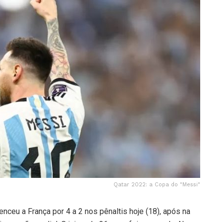
Qatar 2022: a Copa do "Messi"
nceu a França por 4 a 2 nos pênaltis hoje (18), após na