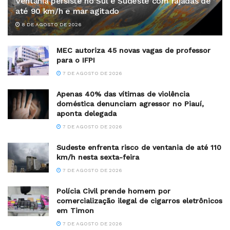
Ventania persiste no Sul e Sudeste com rajadas de
até 90 km/h e mar agitado
8 DE AGOSTO DE 2026
MEC autoriza 45 novas vagas de professor
para o IFPI
7 DE AGOSTO DE 2026
Apenas 40% das vítimas de violência
doméstica denunciam agressor no Piauí,
aponta delegada
7 DE AGOSTO DE 2026
Sudeste enfrenta risco de ventania de até 110
km/h nesta sexta-feira
7 DE AGOSTO DE 2026
Polícia Civil prende homem por
comercialização ilegal de cigarros eletrônicos
em Timon
7 DE AGOSTO DE 2026