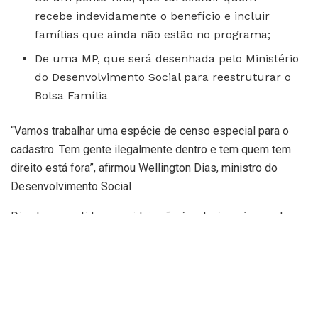
recebe indevidamente o benefício e incluir
famílias que ainda não estão no programa;
De uma MP, que será desenhada pelo Ministério
do Desenvolvimento Social para reestruturar o
Bolsa Família
“Vamos trabalhar uma espécie de censo especial para o
cadastro. Tem gente ilegalmente dentro e tem quem tem
direito está fora”, afirmou Wellington Dias, ministro do
Desenvolvimento Social
Dias tem repetido que a ideia não é reduzir o número de
beneficiários simplesmente cortando pessoas, mas sim,
revisar para ver quem realmente precisa de assistência
social.
Sobre a MP A ideia é que o texto retome as condições