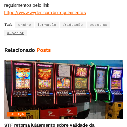
regulamentos pelo link
https://www.wyden.com.br/regulamentos
Tags:
ensino
formação
graduação
pesquisa
superior
Relacionado
Posts
JUSTIÇA
STF retoma julgamento sobre validade da