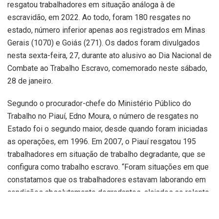
resgatou trabalhadores em situação análoga à de
escravidão, em 2022. Ao todo, foram 180 resgates no
estado, número inferior apenas aos registrados em Minas
Gerais (1070) e Goiás (271). Os dados foram divulgados
nesta sexta-feira, 27, durante ato alusivo ao Dia Nacional de
Combate ao Trabalho Escravo, comemorado neste sábado,
28 de janeiro.
Segundo o procurador-chefe do Ministério Público do
Trabalho no Piauí, Edno Moura, o número de resgates no
Estado foi o segundo maior, desde quando foram iniciadas
as operações, em 1996. Em 2007, o Piauí resgatou 195
trabalhadores em situação de trabalho degradante, que se
configura como trabalho escravo. “Foram situações em que
constatamos que os trabalhadores estavam laborando em
condições absolutamente degradantes, alojados ao relento
ou parcialmente protegidos por lonas plásticas, com redes
armadas em árvores ou estacas, sem instalações