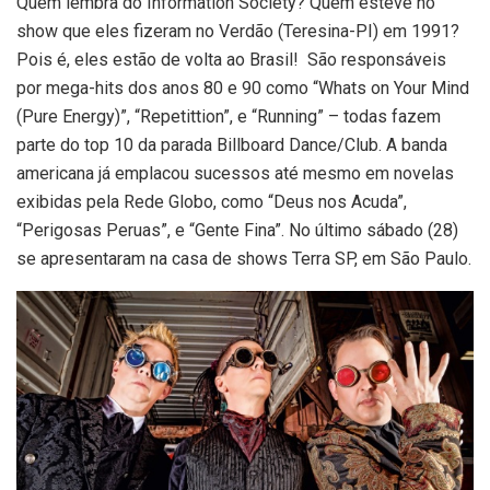
Quem lembra do Information Society? Quem esteve no
show que eles fizeram no Verdão (Teresina-PI) em 1991?
Pois é, eles estão de volta ao Brasil! São responsáveis
por mega-hits dos anos 80 e 90 como “Whats on Your Mind
(Pure Energy)”, “Repetittion”, e “Running” – todas fazem
parte do top 10 da parada Billboard Dance/Club. A banda
americana já emplacou sucessos até mesmo em novelas
exibidas pela Rede Globo, como “Deus nos Acuda”,
“Perigosas Peruas”, e “Gente Fina”. No último sábado (28)
se apresentaram na casa de shows Terra SP, em São Paulo.