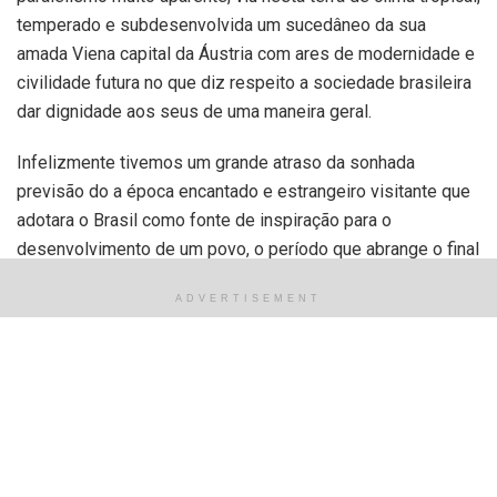
temperado e subdesenvolvida um sucedâneo da sua
amada Viena capital da Áustria com ares de modernidade e
civilidade futura no que diz respeito a sociedade brasileira
dar dignidade aos seus de uma maneira geral.
Infelizmente tivemos um grande atraso da sonhada
previsão do a época encantado e estrangeiro visitante que
adotara o Brasil como fonte de inspiração para o
desenvolvimento de um povo, o período que abrange o final
dos anos 2000 e início dos anos 2010 viu, finalmente, o
ADVERTISEMENT
país libertado do seu rótulo de “Subdesenvolvido ou País
de Terceiro Mundo” e o que vimos foi um crescimento
consistente em status geopolítico pois o país passou a
influenciar alguns países em suas políticas internas como
economia e o social. As lideranças brasileiras – apoiadas
pela Constituição brasileira – apresentam um discurso de
paz e cooperação como ancora quando se propõe uma