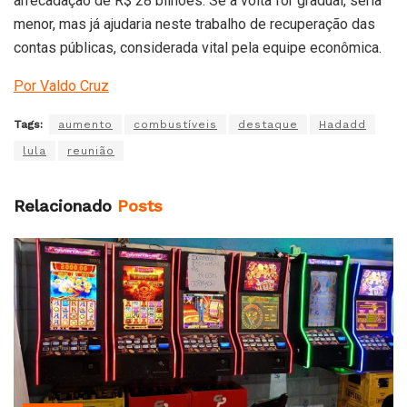
arrecadação de R$ 28 bilhões. Se a volta for gradual, seria
menor, mas já ajudaria neste trabalho de recuperação das
contas públicas, considerada vital pela equipe econômica.
Por Valdo Cruz
Tags:
aumento
combustíveis
destaque
Hadadd
lula
reunião
Relacionado
Posts