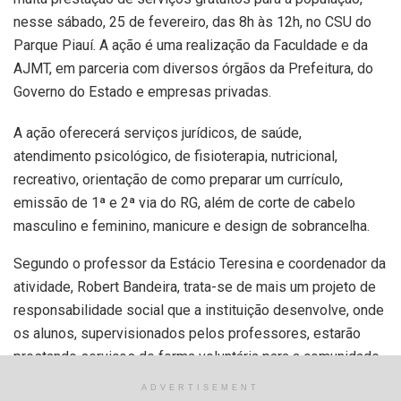
nesse sábado, 25 de fevereiro, das 8h às 12h, no CSU do
Parque Piauí. A ação é uma realização da Faculdade e da
AJMT, em parceria com diversos órgãos da Prefeitura, do
Governo do Estado e empresas privadas.
A ação oferecerá serviços jurídicos, de saúde,
atendimento psicológico, de fisioterapia, nutricional,
recreativo, orientação de como preparar um currículo,
emissão de 1ª e 2ª via do RG, além de corte de cabelo
masculino e feminino, manicure e design de sobrancelha.
Segundo o professor da Estácio Teresina e coordenador da
atividade, Robert Bandeira, trata-se de mais um projeto de
responsabilidade social que a instituição desenvolve, onde
os alunos, supervisionados pelos professores, estarão
prestando serviços de forma voluntária para a comunidade,
em prol do crescimento do próprio aluno, bem como da
ADVERTISEMENT