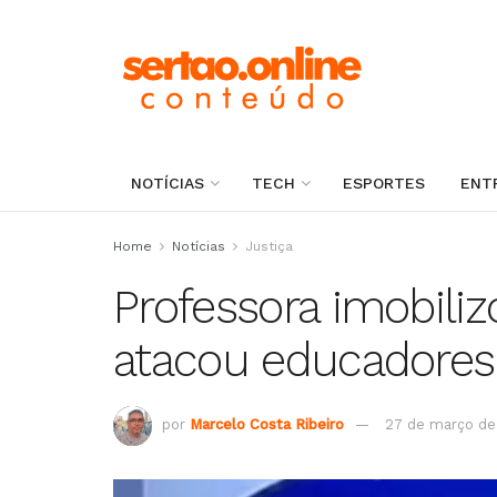
NOTÍCIAS
TECH
ESPORTES
ENT
Home
Notícias
Justiça
Professora imobili
atacou educadores
por
Marcelo Costa Ribeiro
27 de março de