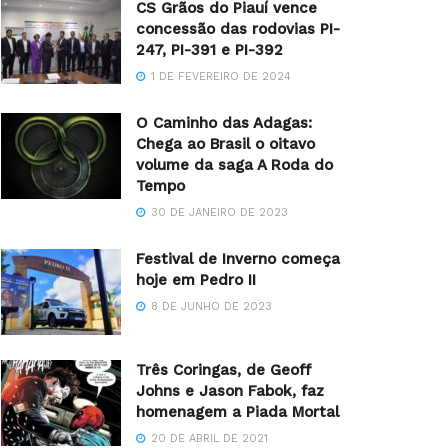
CS Grãos do Piauí vence
concessão das rodovias PI-
247, PI-391 e PI-392
1 DE FEVEREIRO DE 2024
O Caminho das Adagas:
Chega ao Brasil o oitavo
volume da saga A Roda do
Tempo
30 DE JANEIRO DE 2023
Festival de Inverno começa
hoje em Pedro II
8 DE JUNHO DE 2023
Três Coringas, de Geoff
Johns e Jason Fabok, faz
homenagem a Piada Mortal
20 DE ABRIL DE 2021