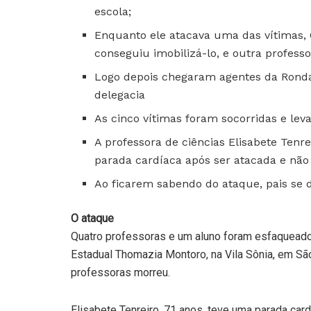
escola;
Enquanto ele atacava uma das vítimas, 
conseguiu imobilizá-lo, e outra profess
Logo depois chegaram agentes da Ronda
delegacia
As cinco vítimas foram socorridas e leva
A professora de ciências Elisabete Tenre
parada cardíaca após ser atacada e não
Ao ficarem sabendo do ataque, pais se dir
O ataque
Quatro professoras e um aluno foram esfaqueado
Estadual Thomazia Montoro, na Vila Sônia, em S
professoras morreu.
Elisabete Tenreiro, 71 anos, teve uma parada card