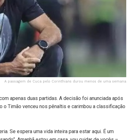
A passagem de Cuca pelo Corinthians durou menos de uma semana
com apenas duas partidas. A decisão foi anunciada após
do o Timão venceu nos pênaltis e carimbou a classificação
ia. Se espera uma vida inteira para estar aqui. É um
cisando”. Amanhã estou em casa, vou cuidar de vocês –