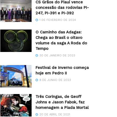
CS Grãos do Piauí vence
concessão das rodovias PI-
247, PI-391 e PI-392
1 DE FEVEREIRO DE 2024
O Caminho das Adagas:
Chega ao Brasil o oitavo
volume da saga A Roda do
Tempo
30 DE JANEIRO DE 2023
Festival de Inverno começa
hoje em Pedro II
8 DE JUNHO DE 2023
Três Coringas, de Geoff
Johns e Jason Fabok, faz
homenagem a Piada Mortal
20 DE ABRIL DE 2021