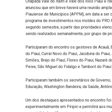
Chapada Vale do Itaim e Vale dos Rios Piauí e Ita
anunciou que em breve haverá uma reunião ampla
Piauiense de Municípios (APPM), em data a ser 
programa de investimentos nos moldes do PRO Pi
segundo semestre, a partir das prioridades elen
sendo realizados semanalmente, por grupo de pre
Participaram do encontro os gestores de Acauã, B
do Piauí, Curral Novo do Piauí, Jacobina do Piauí,
Simões, Brejo do Piauí, Flores do Piauí, Nazaré do
Peixe, São Miguel do Fidalgo e Tamboril do Piauí.
Participaram também os secretários de Governo, 
Educação, Washington Bandeira; da Saúde, Antônio
Um dos destaques apresentados no encontro foi
experimentalmente em Piripiri e permitirá aos m