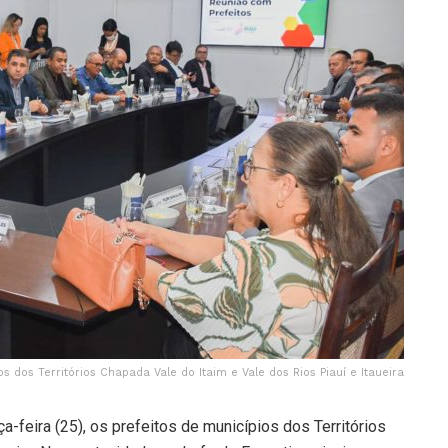
 dos Territórios Chapada Vale do Itaim e Vale dos Rios Piauí e Itaueira
-feira (25), os prefeitos de municípios dos Territórios