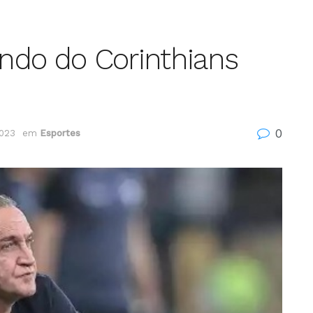
ndo do Corinthians
0
2023
em
Esportes