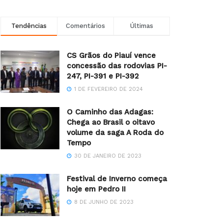
Tendências
Comentários
Últimas
CS Grãos do Piauí vence
concessão das rodovias PI-
247, PI-391 e PI-392
1 DE FEVEREIRO DE 2024
O Caminho das Adagas:
Chega ao Brasil o oitavo
volume da saga A Roda do
Tempo
30 DE JANEIRO DE 2023
Festival de Inverno começa
hoje em Pedro II
8 DE JUNHO DE 2023