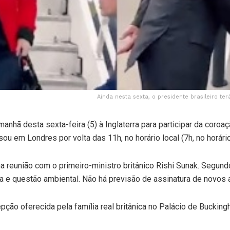
Ainda nesta sexta, o presidente brasileiro t
anhã desta sexta-feira (5) à Inglaterra para participar da coroaç
ou em Londres por volta das 11h, no horário local (7h, no horário
ma reunião com o primeiro-ministro britânico Rishi Sunak. Segund
a e questão ambiental. Não há previsão de assinatura de novos 
ão oferecida pela família real britânica no Palácio de Buckingh