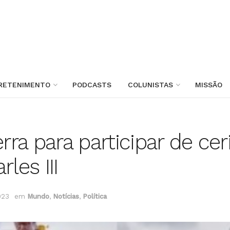
RETENIMENTO
PODCASTS
COLUNISTAS
MISSÃO
erra para participar de ce
les III
023
em
Mundo
,
Notícias
,
Política