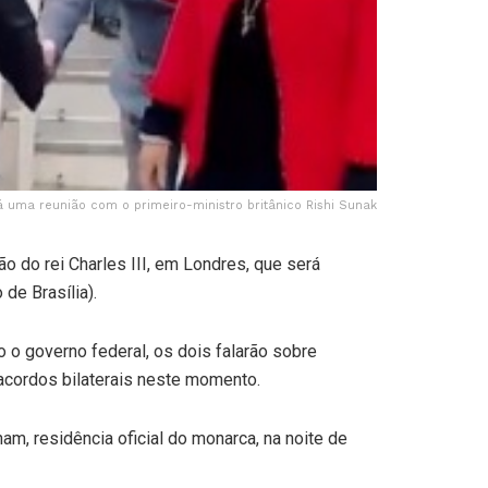
erá uma reunião com o primeiro-ministro britânico Rishi Sunak
ão do rei Charles III, em Londres, que será
 de Brasília).
o o governo federal, os dois falarão sobre
acordos bilaterais neste momento.
am, residência oficial do monarca, na noite de