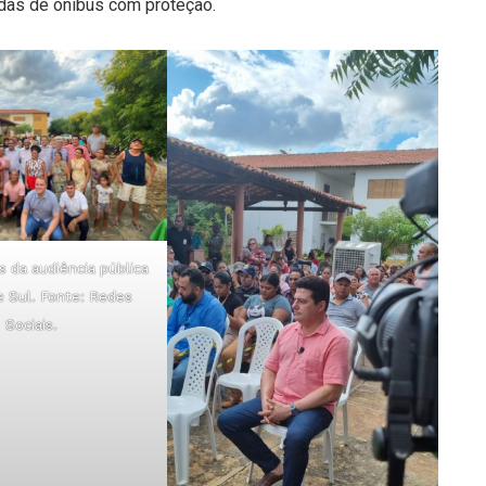
adas de ônibus com proteção.
s da audiência pública
 Sul. Fonte: Redes
Sociais.