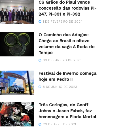
CS Grãos do Piauí vence
concessão das rodovias PI-
247, PI-391 e PI-392
1 DE FEVEREIRO DE 2024
O Caminho das Adagas:
Chega ao Brasil o oitavo
volume da saga A Roda do
Tempo
30 DE JANEIRO DE 2023
Festival de Inverno começa
hoje em Pedro II
8 DE JUNHO DE 2023
Três Coringas, de Geoff
Johns e Jason Fabok, faz
homenagem a Piada Mortal
20 DE ABRIL DE 2021