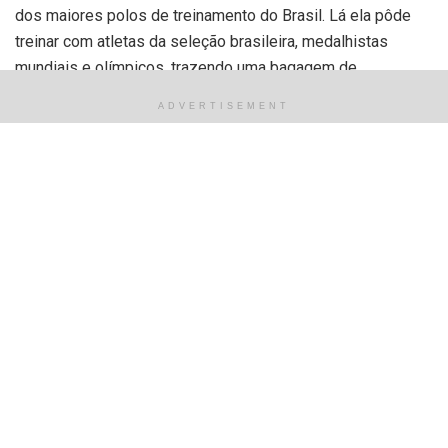
dos maiores polos de treinamento do Brasil. Lá ela pôde
treinar com atletas da seleção brasileira, medalhistas
mundiais e olímpicos, trazendo uma bagagem de
experiência e aprendizado.
ADVERTISEMENT
O presidente do Rotary Club Piçarra, Ricardo Resende
ressalta a importância de investir no futuro dos jovens. “É
uma atleta promissora que trará muitos resultados ao judô
piauiense e o Rotary fica muito feliz em participar da
formação de atletas e contribuir para com esses jovens”,
disse
Tags:
esporte
judoca
Rayssa
Rotary
Relacionado
Posts