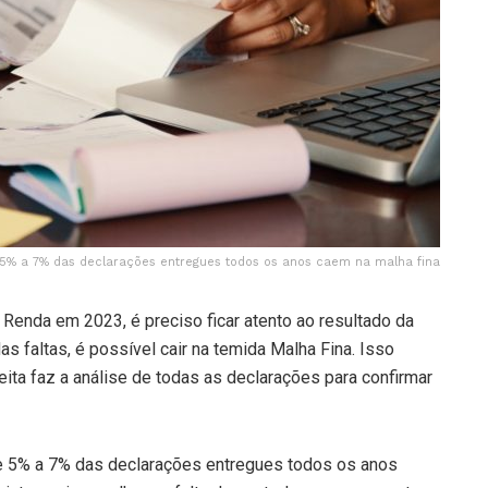
5% a 7% das declarações entregues todos os anos caem na malha fina
Renda em 2023, é preciso ficar atento ao resultado da
s faltas, é possível cair na temida Malha Fina. Isso
ita faz a análise de todas as declarações para confirmar
e 5% a 7% das declarações entregues todos os anos