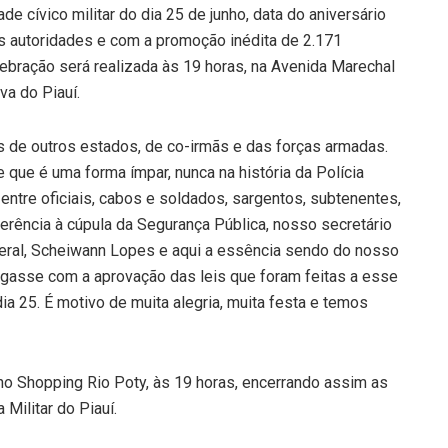
 cívico militar do dia 25 de junho, data do aniversário
s autoridades e com a promoção inédita de 2.171
elebração será realizada às 19 horas, na Avenida Marechal
va do Piauí.
s de outros estados, de co-irmãs e das forças armadas.
ue é uma forma ímpar, nunca na história da Polícia
ntre oficiais, cabos e soldados, sargentos, subtenentes,
eferência à cúpula da Segurança Pública, nosso secretário
eral, Scheiwann Lopes e aqui a essência sendo do nosso
egasse com a aprovação das leis que foram feitas a esse
a 25. É motivo de muita alegria, muita festa e temos
no Shopping Rio Poty, às 19 horas, encerrando assim as
Militar do Piauí.