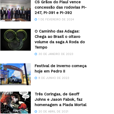
CS Grãos do Piauí vence
concessão das rodovias PI-
247, PI-391 e PI-392
1 DE FEVEREIRO DE 2024
O Caminho das Adagas:
Chega ao Brasil o oitavo
volume da saga A Roda do
Tempo
30 DE JANEIRO DE 2023
Festival de Inverno começa
hoje em Pedro II
8 DE JUNHO DE 2023
Três Coringas, de Geoff
Johns e Jason Fabok, faz
homenagem a Piada Mortal
20 DE ABRIL DE 2021