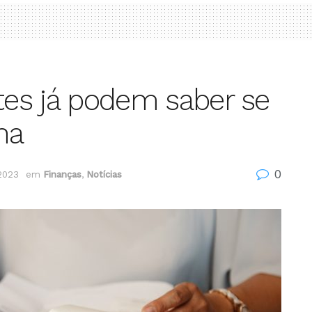
ntes já podem saber se
na
0
 2023
em
Finanças
,
Notícias