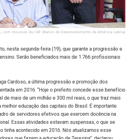
, com recursos da CAF (Banco de Desenvolvimento da América Latina)
to, nesta segunda-feira (19), que garante a progressão e
nsino. Serão beneficiados mais de 1.766 profissionais
uga Cardoso, a última progressão e promoção dos
entada em 2016. “Hoje o prefeito concede esse benefício
 de mais de um milhão e 300 mil reais, o que traz mais
melhor educação das capitais do Brasil. É importante
adro de servidores efetivos que exercem docência na
nal. Essas atividades estavam suspensas, o que se
são tinha acontecido em 2016. Nós atualizamos esse
dores que fazem a educação de Teresina”, declarou.