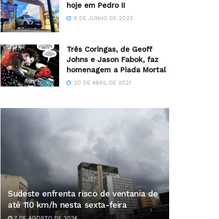
hoje em Pedro II
8 DE JUNHO DE 2023
Três Coringas, de Geoff
Johns e Jason Fabok, faz
homenagem a Piada Mortal
20 DE ABRIL DE 2021
Sudeste enfrenta risco de ventania de
até 110 km/h nesta sexta-feira
7 DE AGOSTO DE 2026