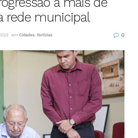
rogressão a mais de
a rede municipal
0
 2023
em
Cidades
,
Notícias