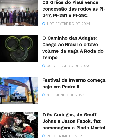
CS Grãos do Piauí vence
concessão das rodovias PI-
247, PI-391 e PI-392
1 DE FEVEREIRO DE 2024
O Caminho das Adagas:
Chega ao Brasil o oitavo
volume da saga A Roda do
Tempo
30 DE JANEIRO DE 2023
Festival de Inverno começa
hoje em Pedro II
8 DE JUNHO DE 2023
Três Coringas, de Geoff
Johns e Jason Fabok, faz
homenagem a Piada Mortal
20 DE ABRIL DE 2021