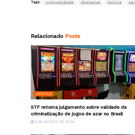
Tags:
criminalidade
destaque
polícia
se
Relacionado
Posts
JUSTIÇA
STF retoma julgamento sobre validade da
criminalização de jogos de azar no Brasil
6 DE AGOSTO DE 2026