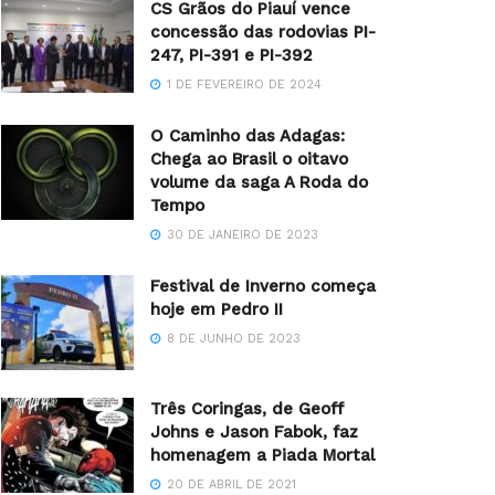
CS Grãos do Piauí vence
concessão das rodovias PI-
247, PI-391 e PI-392
1 DE FEVEREIRO DE 2024
O Caminho das Adagas:
Chega ao Brasil o oitavo
volume da saga A Roda do
Tempo
30 DE JANEIRO DE 2023
Festival de Inverno começa
hoje em Pedro II
8 DE JUNHO DE 2023
Três Coringas, de Geoff
Johns e Jason Fabok, faz
homenagem a Piada Mortal
20 DE ABRIL DE 2021