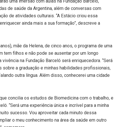
arão uma imersão com aulas na Fundação Barceló,
adas de saúde da Argentina, além de conversas com
ção de atividades culturais. “A Estácio criou essa
nriquecer ainda mais a sua formação”, descreve a
 anos), mãe da Helena, de cinco anos, o programa de uma
m tem filhos e não pode se ausentar por um longo
 a vivência na Fundação Barceló será enriquecedora. “Será
 sobre a graduação e minhas habilidades profissionais,
falando outra língua. Além disso, conhecerei uma cidade
que concilia os estudos de Biomedicina com o trabalho, e
ó. “Será uma experiência única e incrível para a minha
 muito sucesso. Vou aproveitar cada minuto dessa
ampliar o meu conhecimento na área da saúde em outro