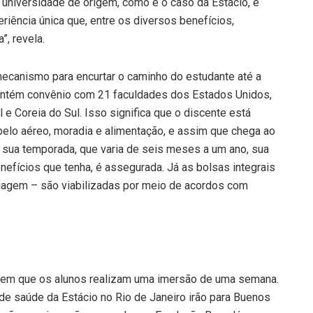
a universidade de origem, como é o caso da Estácio, é
eriência única que, entre os diversos benefícios,
”, revela.
mecanismo para encurtar o caminho do estudante até a
mantém convênio com 21 faculdades dos Estados Unidos,
l e Coreia do Sul. Isso significa que o discente está
pelo aéreo, moradia e alimentação, e assim que chega ao
a sua temporada, que varia de seis meses a um ano, sua
nefícios que tenha, é assegurada. Já as bolsas integrais
 viagem – são viabilizadas por meio de acordos com
o em que os alunos realizam uma imersão de uma semana.
e saúde da Estácio no Rio de Janeiro irão para Buenos