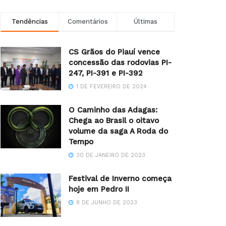
Tendências
Comentários
Últimas
CS Grãos do Piauí vence
concessão das rodovias PI-
247, PI-391 e PI-392
1 DE FEVEREIRO DE 2024
O Caminho das Adagas:
Chega ao Brasil o oitavo
volume da saga A Roda do
Tempo
30 DE JANEIRO DE 2023
Festival de Inverno começa
hoje em Pedro II
8 DE JUNHO DE 2023