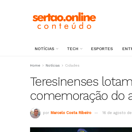
NOTÍCIAS
TECH
ESPORTES
ENT
Home
Notícias
Cidades
Teresinenses lota
comemoração do an
por
Marcelo Costa Ribeiro
16 de agosto d