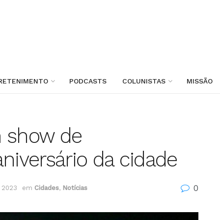
RETENIMENTO
PODCASTS
COLUNISTAS
MISSÃO
m show de
iversário da cidade
0
e 2023
em
Cidades
,
Notícias