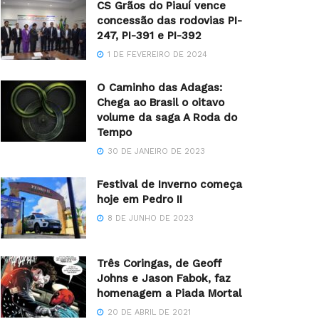
CS Grãos do Piauí vence
concessão das rodovias PI-
247, PI-391 e PI-392
1 DE FEVEREIRO DE 2024
O Caminho das Adagas:
Chega ao Brasil o oitavo
volume da saga A Roda do
Tempo
30 DE JANEIRO DE 2023
Festival de Inverno começa
hoje em Pedro II
8 DE JUNHO DE 2023
Três Coringas, de Geoff
Johns e Jason Fabok, faz
homenagem a Piada Mortal
20 DE ABRIL DE 2021