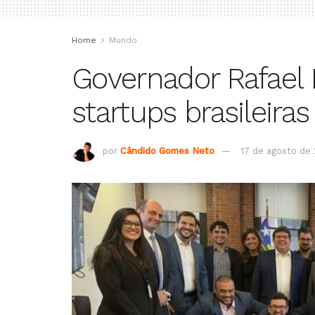
Home
Mundo
Governador Rafael
startups brasileir
por
Cândido Gomes Neto
17 de agosto de