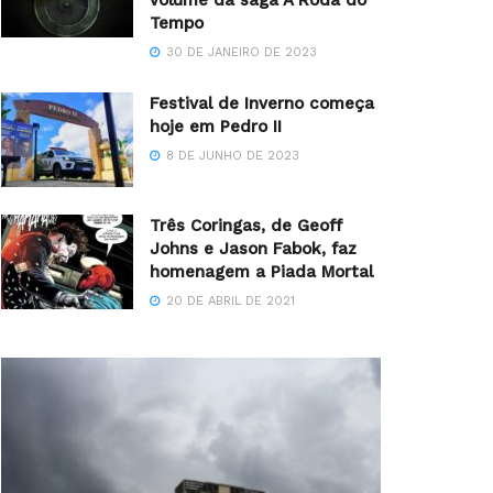
volume da saga A Roda do
Tempo
30 DE JANEIRO DE 2023
Festival de Inverno começa
hoje em Pedro II
8 DE JUNHO DE 2023
Três Coringas, de Geoff
Johns e Jason Fabok, faz
homenagem a Piada Mortal
20 DE ABRIL DE 2021