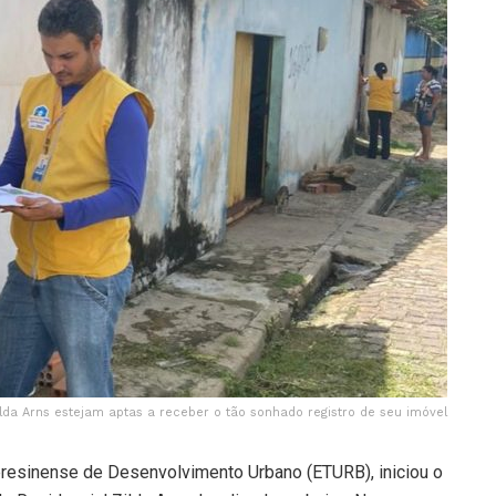
ilda Arns estejam aptas a receber o tão sonhado registro de seu imóvel
eresinense de Desenvolvimento Urbano (ETURB), iniciou o