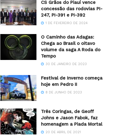
CS Grãos do Piauí vence
concessão das rodovias PI-
247, PI-391 e PI-392
1 DE FEVEREIRO DE 2024
O Caminho das Adagas:
Chega ao Brasil o oitavo
volume da saga A Roda do
Tempo
30 DE JANEIRO DE 2023
Festival de Inverno começa
hoje em Pedro II
8 DE JUNHO DE 2023
Três Coringas, de Geoff
Johns e Jason Fabok, faz
homenagem a Piada Mortal
20 DE ABRIL DE 2021