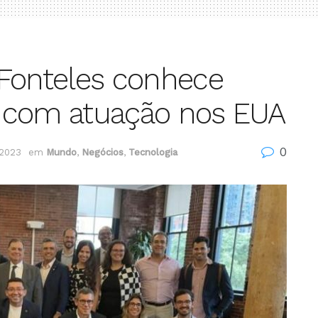
 Fonteles conhece
as com atuação nos EUA
0
 2023
em
Mundo
,
Negócios
,
Tecnologia