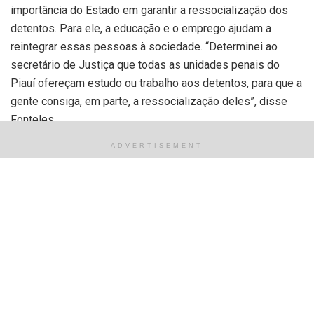
importância do Estado em garantir a ressocialização dos
detentos. Para ele, a educação e o emprego ajudam a
reintegrar essas pessoas à sociedade. “Determinei ao
secretário de Justiça que todas as unidades penais do
Piauí ofereçam estudo ou trabalho aos detentos, para que a
gente consiga, em parte, a ressocialização deles”, disse
Fonteles.
Ao entregar as viaturas, Rafael destacou que os veículos
ADVERTISEMENT
só puderam ser adquiridos graças à liberação de recursos
do Fundo de Segurança Pública. “O ministro da Justiça,
Flávio Dino, e o presidente Lula destravaram recursos do
Fundo tanto para uso da Secretaria de Segurança e também
da Secretaria de Justiça”, frisou o governador.
As viaturas tiveram um investimento de R$ 1.518.000,00 e
são fruto de uma parceria entre o Governo do Estado e a
Secretaria Nacional de Políticas Penais (Senappen), do