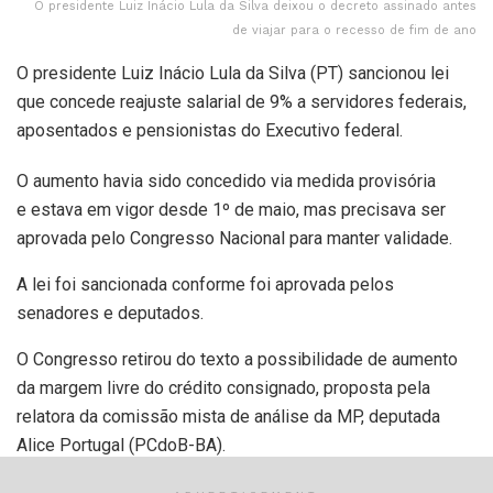
O presidente Luiz Inácio Lula da Silva deixou o decreto assinado antes
de viajar para o recesso de fim de ano
O presidente Luiz Inácio Lula da Silva (PT) sancionou lei
que concede reajuste salarial de 9% a servidores federais,
aposentados e pensionistas do Executivo federal.
O aumento havia sido concedido via medida provisória
e estava em vigor desde 1º de maio, mas precisava ser
aprovada pelo Congresso Nacional para manter validade.
A lei foi sancionada conforme foi aprovada pelos
senadores e deputados.
O Congresso retirou do texto a possibilidade de aumento
da margem livre do crédito consignado, proposta pela
relatora da comissão mista de análise da MP, deputada
Alice Portugal (PCdoB-BA).
Aumento da margem do consignado