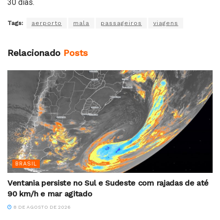
30 dias.
Tags:
aerporto
mala
passageiros
viagens
Relacionado
Posts
BRASIL
Ventania persiste no Sul e Sudeste com rajadas de até
90 km/h e mar agitado
8 DE AGOSTO DE 2026