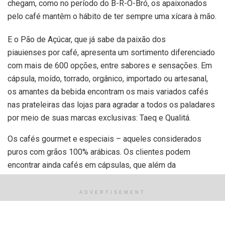
chegam, como no período do B-R-O-Bró, os apaixonados
pelo café mantêm o hábito de ter sempre uma xícara à mão.
E o Pão de Açúcar, que já sabe da paixão dos
piauienses por café, apresenta um sortimento diferenciado
com mais de 600 opções, entre sabores e sensações. Em
cápsula, moído, torrado, orgânico, importado ou artesanal,
os amantes da bebida encontram os mais variados cafés
nas prateleiras das lojas para agradar a todos os paladares
por meio de suas marcas exclusivas: Taeq e Qualitá.
Os cafés gourmet e especiais – aqueles considerados
puros com grãos 100% arábicas. Os clientes podem
encontrar ainda cafés em cápsulas, que além da
praticidade, é a incrível variedade de bebidas e sabores.
Café em Grãos Gourmet Clássico Qualitá, por exemplo,
ADVERTISEMENT
oferece aos consumidores um sabor inconfundível.