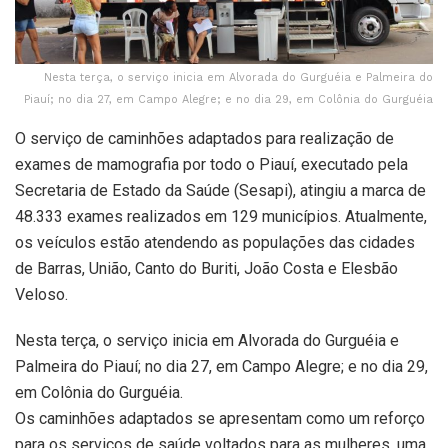
Nesta terça, o serviço inicia em Alvorada do Gurguéia e Palmeira do
Piauí; no dia 27, em Campo Alegre; e no dia 29, em Colônia do Gurguéia
O serviço de caminhões adaptados para realização de
exames de mamografia por todo o Piauí, executado pela
Secretaria de Estado da Saúde (Sesapi), atingiu a marca de
48.333 exames realizados em 129 municípios. Atualmente,
os veículos estão atendendo as populações das cidades
de Barras, União, Canto do Buriti, João Costa e Elesbão
Veloso.
Nesta terça, o serviço inicia em Alvorada do Gurguéia e
Palmeira do Piauí; no dia 27, em Campo Alegre; e no dia 29,
em Colônia do Gurguéia.
Os caminhões adaptados se apresentam como um reforço
para os serviços de saúde voltados para as mulheres, uma