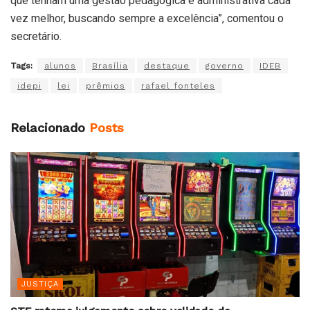
que tenham uma gestão pedagógica e administrativa cada
vez melhor, buscando sempre a excelência”, comentou o
secretário.
Tags:
alunos
Brasília
destaque
governo
IDEB
idepi
lei
prêmios
rafael fonteles
Relacionado
Posts
JUSTIÇA