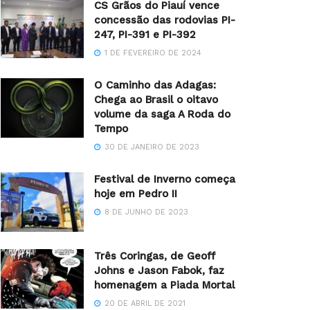
CS Grãos do Piauí vence
concessão das rodovias PI-
247, PI-391 e PI-392
1 DE FEVEREIRO DE 2024
O Caminho das Adagas:
Chega ao Brasil o oitavo
volume da saga A Roda do
Tempo
30 DE JANEIRO DE 2023
Festival de Inverno começa
hoje em Pedro II
8 DE JUNHO DE 2023
Três Coringas, de Geoff
Johns e Jason Fabok, faz
homenagem a Piada Mortal
20 DE ABRIL DE 2021